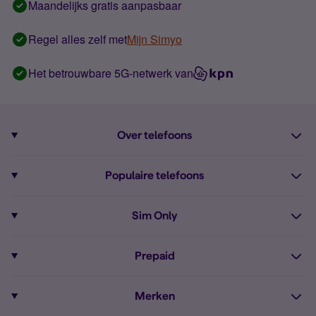
Maandelijks gratis aanpasbaar
Regel alles zelf met
Mijn Simyo
Het betrouwbare 5G-netwerk van
Over telefoons
Abonnement met telefoon
Populaire telefoons
Informatie over telefoons
Pixel 10
Sim Only
Alle telefoons
Pixel 9a
Sim Only
Prepaid
iPhone 16
Sim Only internet
Prepaid
iPhone 16e
Merken
Onbeperkt bellen
Bestel Prepaid simkaart