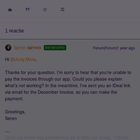
1 reactie
Seren
Forum|Forum|1 year ago
ANTWOORD
Hi ​
@Juraj Mrva
,
Thanks for your question. I'm sorry to hear that you're unable to
pay the invoices through our app. Could you please explain
what’s not working? In the meantime, I've sent you an iDeal link
via email for the December invoice, so you can make the
payment.
Greetings,
Seren
Stuur mij alleen een privébericht als ik daar om vraag. Thanks!