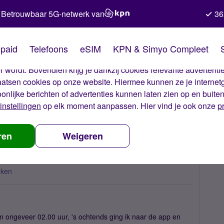
Betrouwbaar 5G-netwerk van
36
kies van Simyo
paid
Telefoons
eSIM
KPN & Simyo Compleet
okies op onze website. Met deze cookies zorgen wij ervoor dat j
 wordt. Bovendien krijg je dankzij cookies relevante advertentie
laatsen cookies op onze website. Hiermee kunnen ze je internet
oonlijke berichten of advertenties kunnen laten zien op en buite
instellingen
op elk moment aanpassen. Hier vind je ook onze
p
nbundel verbruik, hoe kan dit?
ren
Weigeren
it?
eken
m ongeveer 02.00 uur, 's ochtends ging ik naar de app en