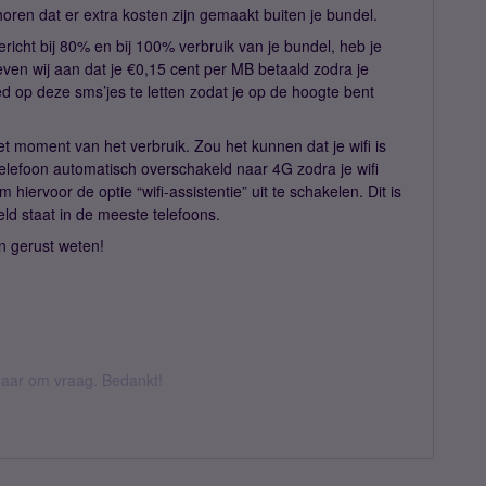
oren dat er extra kosten zijn gemaakt buiten je bundel.
richt bij 80% en bij 100% verbruik van je bundel, heb je
ven wij aan dat je €0,15 cent per MB betaald zodra je
ed op deze sms’jes te letten zodat je op de hoogte bent
 het moment van het verbruik. Zou het kunnen dat je wifi is
telefoon automatisch overschakeld naar 4G zodra je wifi
hiervoor de optie “wifi-assistentie” uit te schakelen. Dit is
ld staat in de meeste telefoons.
n gerust weten!
k daar om vraag. Bedankt!