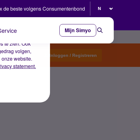
Selecteer taal
x de beste volgens Consumentenbond
Service
Mijn Simyo
e ervaring op de
s te zien. Ook
gedrag volgen,
Start een topic
Inloggen / Registreren
n onze website.
rivacy statement.