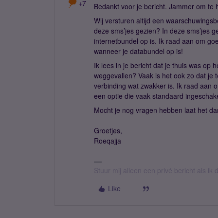
+7
Bedankt voor je bericht. Jammer om te h
Wij versturen altijd een waarschuwingsbe
deze sms’jes gezien? In deze sms’jes ge
internetbundel op is. Ik raad aan om go
wanneer je databundel op is!
Ik lees in je bericht dat je thuis was op
weggevallen? Vaak is het ook zo dat je 
verbinding wat zwakker is. Ik raad aan om 
een optie die vaak standaard ingeschake
Mocht je nog vragen hebben laat het da
Groetjes,
Roeqajja
Stuur mij alleen een privé bericht als i
Like