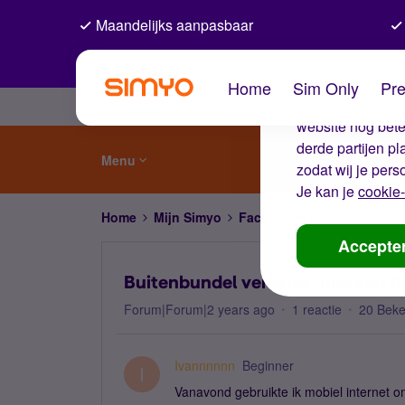
Maandelijks aanpasbaar
De coo
Home
Sim Only
Pre
Wij gebruiken co
website nog beter
derde partijen p
Menu
zodat wij je pers
Je kan je
cookie-
Home
Mijn Simyo
Factuur en betalen
Buite
Accepte
Buitenbundel verbruik, hoe kan d
Forum|Forum|2 years ago
1 reactie
20 Bek
Ivannnnnn
Beginner
I
Vanavond gebruikte ik mobiel internet o