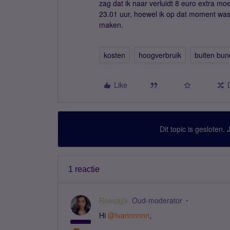
zag dat ik naar verluidt 8 euro extra mo
23.01 uur, hoewel ik op dat moment was
maken.
kosten
hoogverbruik
buiten bun
Like
Dit topic is gesloten.
1 reactie
Roeqajja
Oud-moderator
Hi
@Ivannnnnn
,