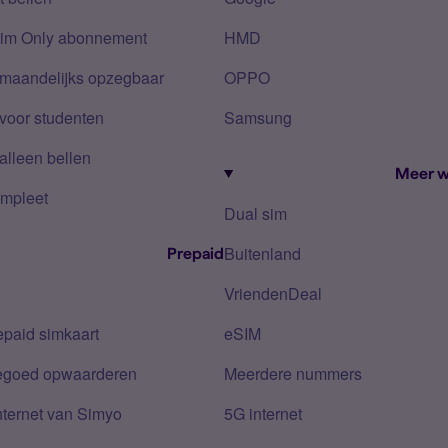
Sim Only abonnement
HMD
 maandelijks opzegbaar
OPPO
voor studenten
Samsung
alleen bellen
Meer w
mpleet
Dual sim
Buitenland
Prepaid
VriendenDeal
epaid simkaart
eSIM
tegoed opwaarderen
Meerdere nummers
nternet van Simyo
5G internet