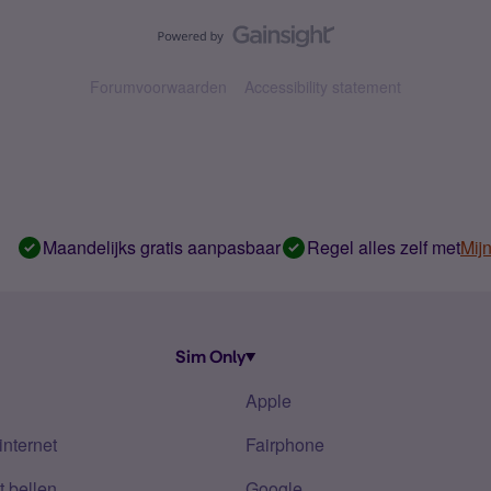
Forumvoorwaarden
Accessibility statement
Maandelijks gratis aanpasbaar
Regel alles zelf met
Mij
Sim Only
Apple
internet
Fairphone
 bellen
Google