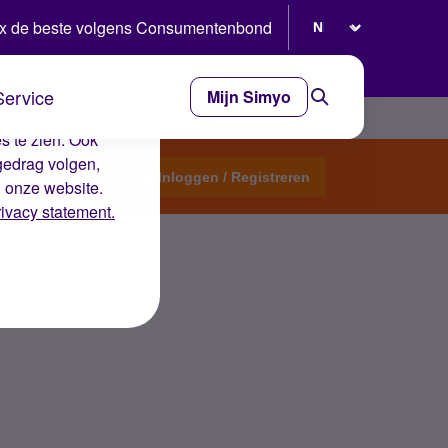
Selecteer taal
x de beste volgens Consumentenbond
Service
Mijn Simyo
e ervaring op de
s te zien. Ook
gedrag volgen,
Start een topic
Inloggen / Registreren
n onze website.
rivacy statement.