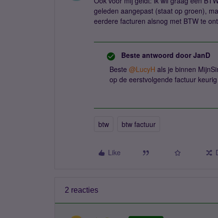
Ook voor mij geldt: ik wil graag een BTW-
geleden aangepast (staat op groen), ma
eerdere facturen alsnog met BTW te ont
Beste antwoord door
JanD
Beste ​
@LucyH
als je binnen MijnS
op de eerstvolgende factuur keurig 
btw
btw factuur
Like
2 reacties