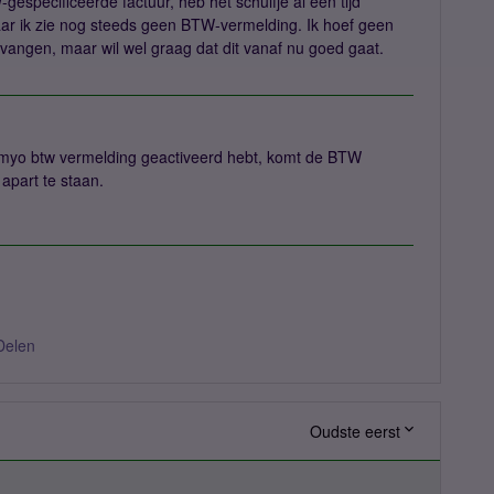
gespecificeerde factuur, heb het schuifje al een tijd
ar ik zie nog steeds geen BTW-vermelding. Ik hoef geen
vangen, maar wil wel graag dat dit vanaf nu goed gaat.
imyo btw vermelding geactiveerd hebt, komt de BTW
apart te staan.
Delen
Oudste eerst