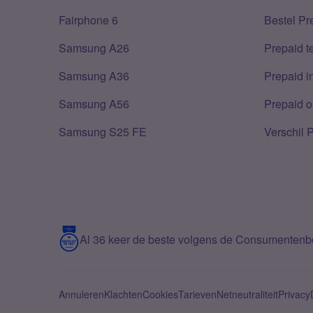
Fairphone 6
Bestel Pr
Samsung A26
Prepaid 
Samsung A36
Prepaid i
Samsung A56
Prepaid o
Samsung S25 FE
Verschil 
Al 36 keer de beste volgens de Consumenten
Annuleren
Klachten
Cookies
Tarieven
Netneutraliteit
Privacy