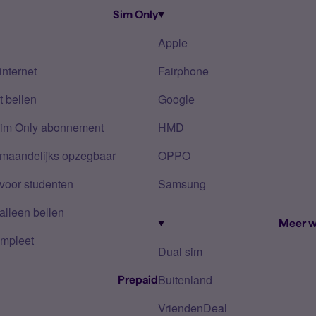
Sim Only
Apple
internet
Fairphone
 bellen
Google
Sim Only abonnement
HMD
 maandelijks opzegbaar
OPPO
voor studenten
Samsung
alleen bellen
Meer w
mpleet
Dual sim
Buitenland
Prepaid
VriendenDeal