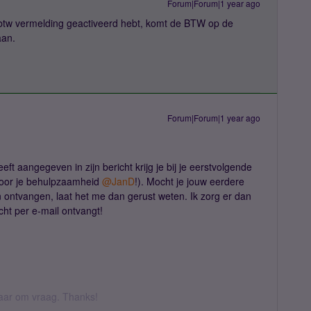
Forum|Forum|1 year ago
 btw vermelding geactiveerd hebt, komt de BTW op de
aan.
Forum|Forum|1 year ago
eft aangegeven in zijn bericht krijg je bij je eerstvolgende
or je behulpzaamheid ​
@JanD
!). Mocht je jouw eerdere
 ontvangen, laat het me dan gerust weten. Ik zorg er dan
ht per e-mail ontvangt!
 daar om vraag. Thanks!