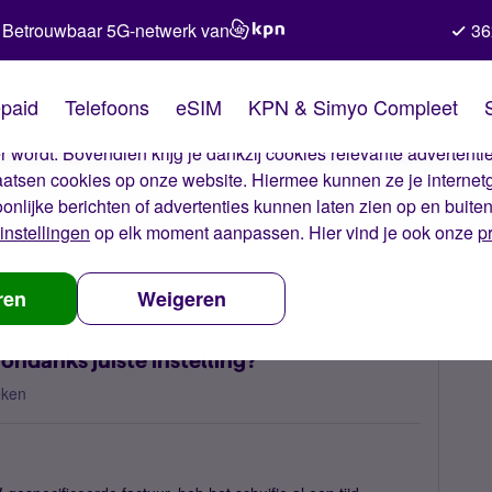
Betrouwbaar 5G-netwerk van
36
kies van Simyo
paid
Telefoons
eSIM
KPN & Simyo Compleet
okies op onze website. Met deze cookies zorgen wij ervoor dat j
 wordt. Bovendien krijg je dankzij cookies relevante advertentie
laatsen cookies op onze website. Hiermee kunnen ze je internet
oonlijke berichten of advertenties kunnen laten zien op en buite
instellingen
op elk moment aanpassen. Hier vind je ook onze
p
og niet vermeld op factuur ondanks juiste instelling?
ren
Weigeren
ndanks juiste instelling?
eken