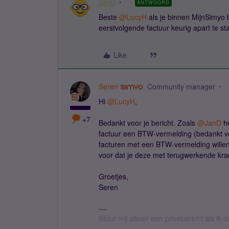
JanD
ANTWOORD
Beste ​
@LucyH
als je binnen MijnSimyo
eerstvolgende factuur keurig apart te st
Like
Seren
Community manager
Hi ​
@LucyH
,
+7
Bedankt voor je bericht. Zoals ​
@JanD
he
factuur een BTW-vermelding (bedankt vo
facturen met een BTW-vermelding willen
voor dat je deze met terugwerkende krac
Groetjes,
Seren
Stuur mij alleen een privébericht als ik