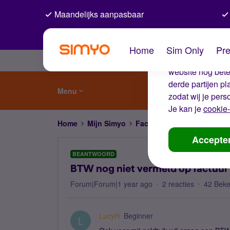
Maandelijks aanpasbaar
De coo
Home
Sim Only
Pre
Wij gebruiken co
website nog beter
derde partijen p
Menu
zodat wij je pers
Je kan je
cookie-
Home
Mijn Simyo
Factuur en betalen
BTW n
Accepte
BEANTWOORD
BTW nog niet vermeld op factuur o
Forum|Forum|1 year ago
2 reacties
42 Bek
LucyH
Beginner
L