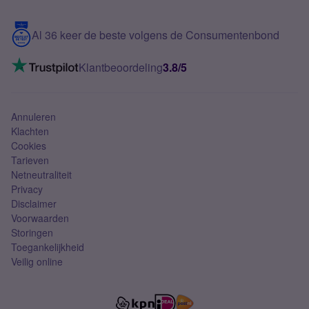
Samsung S25 FE
Blog
5G internet
Contact
Al 36 keer de beste volgens de Consumentenbond
Mobiel internet
VoLTE 4G bellen
Klantbeoordeling
3.8/5
Mobiel abonnement
Simkaart
Annuleren
Klachten
Cookies
Tarieven
Netneutraliteit
Privacy
Disclaimer
Voorwaarden
Storingen
Toegankelijkheid
Veilig online