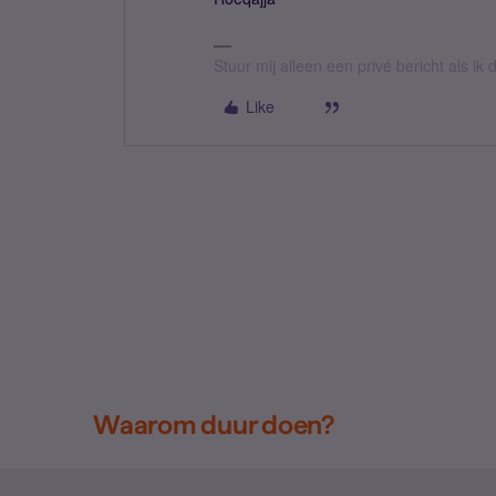
Stuur mij alleen een privé bericht als i
Like
Waarom duur doen?