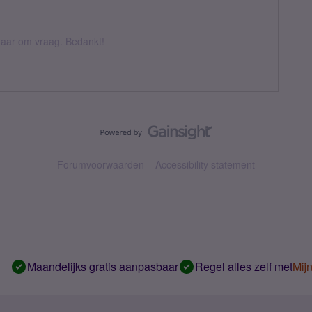
k daar om vraag. Bedankt!
Forumvoorwaarden
Accessibility statement
Maandelijks gratis aanpasbaar
Regel alles zelf met
Mij