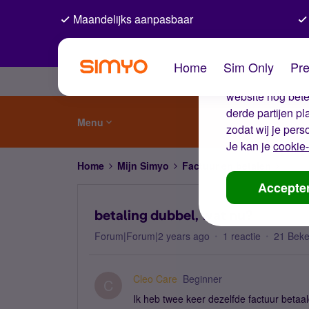
Maandelijks aanpasbaar
De coo
Home
Sim Only
Pre
Wij gebruiken co
website nog beter
derde partijen p
Menu
zodat wij je pers
Je kan je
cookie-
Home
Mijn Simyo
Factuur en betalen
betal
Accepte
betaling dubbel, wat nu?
Forum|Forum|2 years ago
1 reactie
21 Bek
Cleo Care
Beginner
C
Ik heb twee keer dezelfde factuur betaal