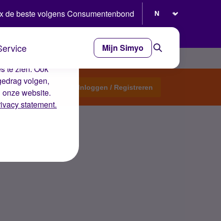
Selecteer taal
x de beste volgens Consumentenbond
Service
Mijn Simyo
e ervaring op de
s te zien. Ook
gedrag volgen,
Start een topic
Inloggen / Registreren
n onze website.
rivacy statement.