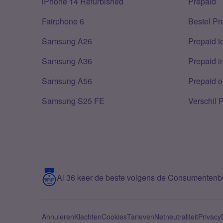
iPhone 14 Refurbished
Prepaid
Fairphone 6
Bestel Pr
Samsung A26
Prepaid 
Samsung A36
Prepaid i
Samsung A56
Prepaid o
Samsung S25 FE
Verschil 
Al 36 keer de beste volgens de Consumenten
Annuleren
Klachten
Cookies
Tarieven
Netneutraliteit
Privacy