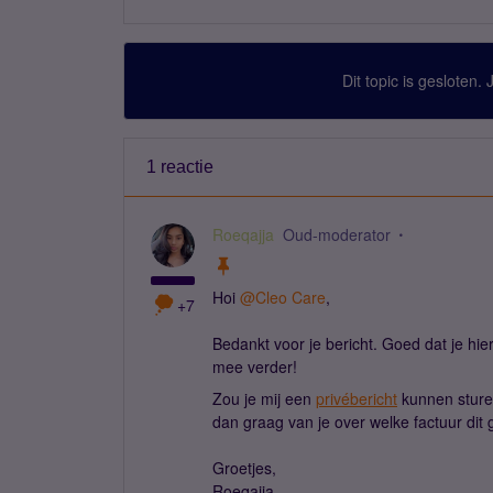
Dit topic is gesloten.
1 reactie
Roeqajja
Oud-moderator
Hoi
@Cleo Care
,
+7
Bedankt voor je bericht. Goed dat je hie
mee verder!
Zou je mij een
privébericht
kunnen sture
dan graag van je over welke factuur dit 
Groetjes,
Roeqajja