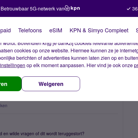
Betrouwbaar 5G-netwerk van
36
kies van Simyo
paid
Telefoons
eSIM
KPN & Simyo Compleet
okies op onze website. Met deze cookies zorgen wij ervoor dat j
 wordt. Bovendien krijg je dankzij cookies relevante advertentie
laatsen cookies op onze website. Hiermee kunnen ze je internet
oonlijke berichten of advertenties kunnen laten zien op en buite
instellingen
op elk moment aanpassen. Hier vind je ook onze
p
ing dubbel, wat nu?
ren
Weigeren
eken
d en wilde vragen of dit wordt teruggestort?