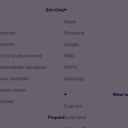
Sim Only
Apple
internet
Fairphone
 bellen
Google
Sim Only abonnement
HMD
 maandelijks opzegbaar
OPPO
voor studenten
Samsung
alleen bellen
Meer w
mpleet
Dual sim
Buitenland
Prepaid