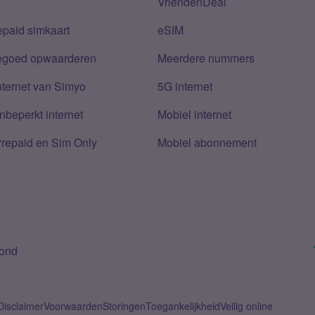
VriendenDeal
epaid simkaart
eSIM
tegoed opwaarderen
Meerdere nummers
nternet van Simyo
5G internet
nbeperkt internet
Mobiel internet
Prepaid en Sim Only
Mobiel abonnement
bond
Disclaimer
Voorwaarden
Storingen
Toegankelijkheid
Veilig online