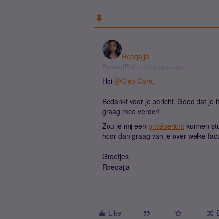
Roeqajja
Forum|Forum|2 years ago
Hoi
@Cleo Care
,
Bedankt voor je bericht. Goed dat je 
graag mee verder!
Zou je mij een
privébericht
kunnen stu
hoor dan graag van je over welke factu
Groetjes,
Roeqajja
Like