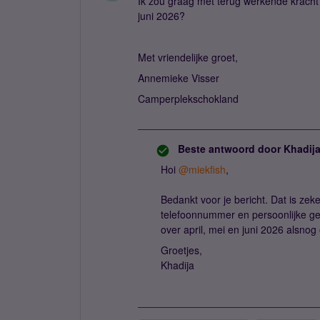
Ik zou graag met terug werkende kracht 
juni 2026?
Met vriendelijke groet,
Annemieke Visser
Camperplekschokland
Beste antwoord door
Khadij
Hoi ​
@miekfish
,
Bedankt voor je bericht. Dat is zek
telefoonnummer en persoonlijke geg
over april, mei en juni 2026 alsnog
Groetjes,
Khadija