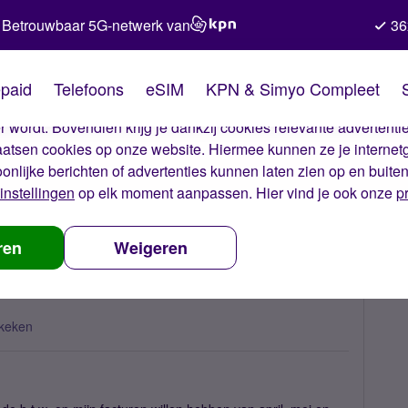
Betrouwbaar 5G-netwerk van
36
kies van Simyo
paid
Telefoons
eSIM
KPN & Simyo Compleet
okies op onze website. Met deze cookies zorgen wij ervoor dat j
 wordt. Bovendien krijg je dankzij cookies relevante advertentie
laatsen cookies op onze website. Hiermee kunnen ze je internet
oonlijke berichten of advertenties kunnen laten zien op en buite
instellingen
op elk moment aanpassen. Hier vind je ook onze
p
W
ren
Weigeren
keken