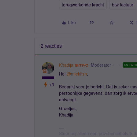
terugwerkende kracht
btw factuur
Like
2 reacties
Khadija
Moderator
ANTWO
Hoi ​
@miekfish
,
+3
Bedankt voor je bericht. Dat is zeker mo
persoonlijke gegevens, dan zorg ik ervoo
ontvangt.
Groetjes,
Khadija
Stuur mij alleen een privébericht als ik 