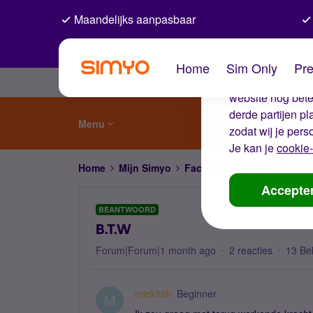
Maandelijks aanpasbaar
De coo
Home
Sim Only
Pre
Wij gebruiken co
website nog beter
derde partijen p
Menu
zodat wij je pers
Je kan je
cookie-
Home
Mijn Simyo
Factuur en betalen
B.T.
Accepte
BEANTWOORD
B.T.W
Forum|Forum|1 month ago
2 reacties
13 Be
miekfish
Beginner
M