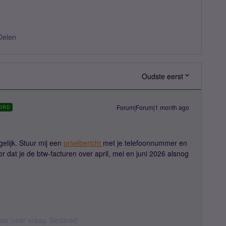
Delen
Oudste eerst
Forum|Forum|1 month ago
ORD
gelijk. Stuur mij een
privébericht
met je telefoonnummer en
r dat je de btw-facturen over april, mei en juni 2026 alsnog
daar naar vraag. Bedankt!