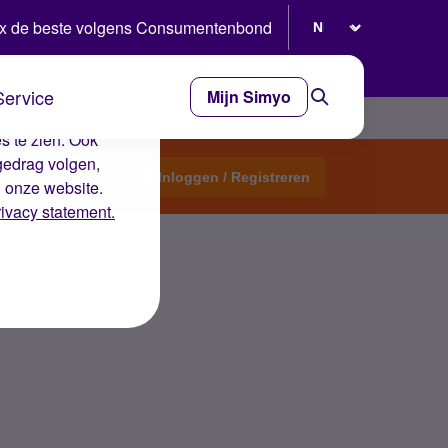
Selecteer taal
x de beste volgens Consumentenbond
Service
Mijn Simyo
e ervaring op de
s te zien. Ook
gedrag volgen,
Start een topic
Inloggen / Registreren
n onze website.
rivacy statement.