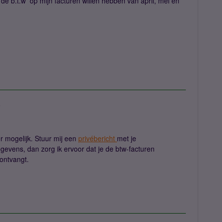
de b.t.w op mijn facturen willen hebben van april, mei en
a
er mogelijk. Stuur mij een
privébericht
met je
evens, dan zorg ik ervoor dat je de btw-facturen
 ontvangt.