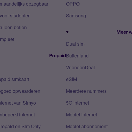
 maandelijks opzegbaar
OPPO
voor studenten
Samsung
alleen bellen
Meer w
mpleet
Dual sim
Buitenland
Prepaid
VriendenDeal
epaid simkaart
eSIM
tegoed opwaarderen
Meerdere nummers
nternet van Simyo
5G internet
nbeperkt internet
Mobiel internet
Prepaid en Sim Only
Mobiel abonnement