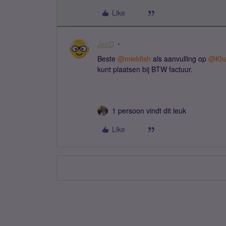
Like
JanD
Beste ​
@miekfish
als aanvulling op ​
@Kha
kunt plaatsen bij BTW factuur.
1 persoon vindt dit leuk
Like