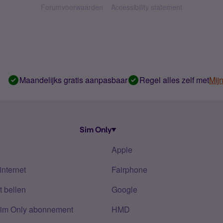
Forumvoorwaarden
Accessibility statement
Maandelijks gratis aanpasbaar
Regel alles zelf met
Mij
Sim Only
Apple
internet
Fairphone
 bellen
Google
Sim Only abonnement
HMD