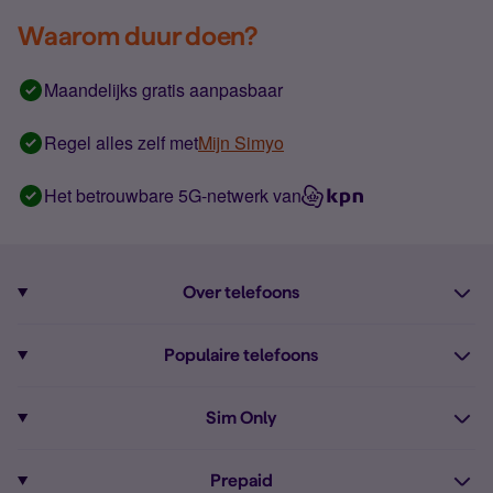
Waarom duur doen?
Maandelijks gratis aanpasbaar
Regel alles zelf met
Mijn Simyo
Het betrouwbare 5G-netwerk van
Over telefoons
Abonnement met telefoon
Populaire telefoons
Informatie over telefoons
Pixel 10
Sim Only
Alle telefoons
Pixel 9a
Sim Only
Prepaid
iPhone 16