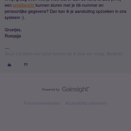
een
privébericht
kunnen sturen met je 06-nummer en
persoonlijke gegevens? Dan kan ik je aansluiting opzoeken in ons
systeem :).
Groetjes,
Roeqajja
Stuur mij alleen een privé bericht als ik daar om vraag. Bedankt!
Forumvoorwaarden
Accessibility statement