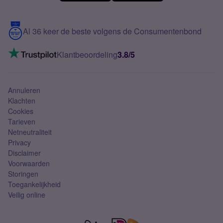
Meerdere nummers
Samsung S25 FE
Blog
5G internet
Contact
Al 36 keer de beste volgens de Consumentenbond
Mobiel internet
VoLTE 4G bellen
Klantbeoordeling
3.8/5
Mobiel abonnement
Simkaart
Annuleren
Klachten
Cookies
Tarieven
Netneutraliteit
Privacy
Disclaimer
Voorwaarden
Storingen
Toegankelijkheid
Veilig online