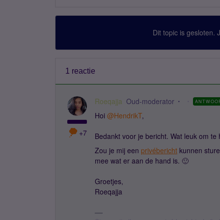
Dit topic is gesloten.
1 reactie
Roeqajja
Oud-moderator
ANTWOO
Hoi
@HendrikT
,
+7
Bedankt voor je bericht. Wat leuk om te 
Zou je mij een
privébericht
kunnen sture
mee wat er aan de hand is. 🙂
Groetjes,
Roeqajja