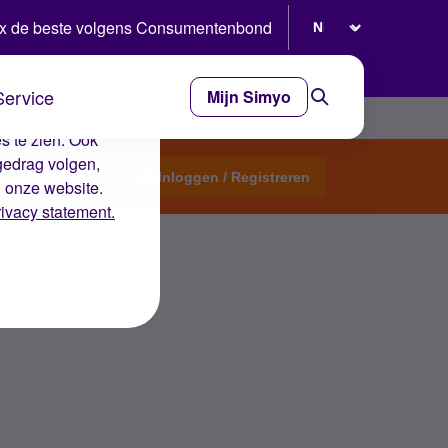
Selecteer taal
x de beste volgens Consumentenbond
Service
Mijn Simyo
e ervaring op de
s te zien. Ook
gedrag volgen,
Start een topic
Inloggen / Registreren
n onze website.
rivacy statement.