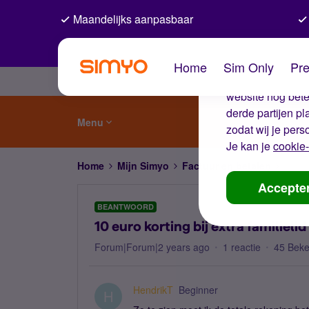
Maandelijks aanpasbaar
De coo
Home
Sim Only
Pre
Wij gebruiken co
website nog beter
derde partijen p
Menu
zodat wij je pers
Je kan je
cookie-
Home
Mijn Simyo
Factuur en betalen
10 eur
Accepte
BEANTWOORD
10 euro korting bij extra familielid
Forum|Forum|2 years ago
1 reactie
45 Bek
HendrikT
Beginner
H