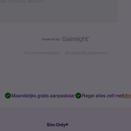
k daar om vraag. Bedankt!
Forumvoorwaarden
Accessibility statement
Maandelijks gratis aanpasbaar
Regel alles zelf met
Mij
Sim Only