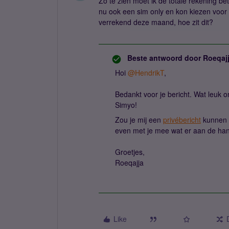
Zo te zien moet ik de totale rekening bet
nu ook een sim only en kon kiezen voor 
verrekend deze maand, hoe zit dit?
Beste antwoord door
Roeqaj
Hoi
@HendrikT
,
Bedankt voor je bericht. Wat leuk o
Simyo!
Zou je mij een
privébericht
kunnen s
even met je mee wat er aan de han
Groetjes,
Roeqajja
Like