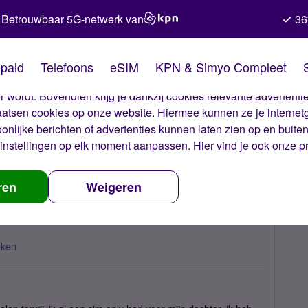
Betrouwbaar 5G-netwerk van
36
kies van Simyo
paid
Telefoons
eSIM
KPN & Simyo Compleet
okies op onze website. Met deze cookies zorgen wij ervoor dat j
 wordt. Bovendien krijg je dankzij cookies relevante advertentie
laatsen cookies op onze website. Hiermee kunnen ze je internet
oonlijke berichten of advertenties kunnen laten zien op en buite
instellingen
op elk moment aanpassen. Hier vind je ook onze
p
o korting bij extra familielid
ren
Weigeren
eken