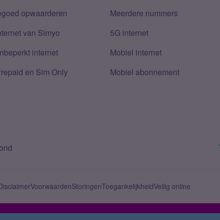
tegoed opwaarderen
Meerdere nummers
nternet van Simyo
5G internet
nbeperkt internet
Mobiel internet
Prepaid en Sim Only
Mobiel abonnement
bond
Disclaimer
Voorwaarden
Storingen
Toegankelijkheid
Veilig online