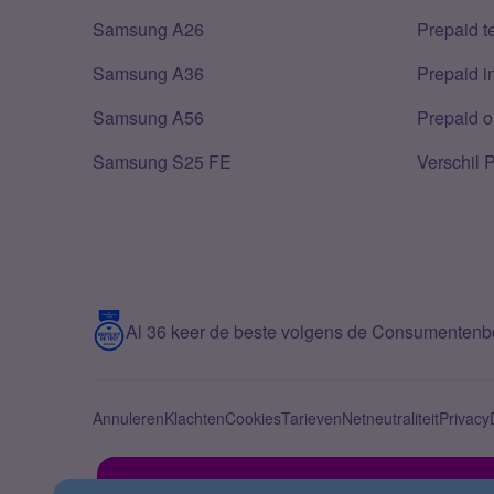
Samsung A26
Prepaid 
Samsung A36
Prepaid i
Samsung A56
Prepaid o
Samsung S25 FE
Verschil 
Al 36 keer de beste volgens de Consumenten
Annuleren
Klachten
Cookies
Tarieven
Netneutraliteit
Privacy