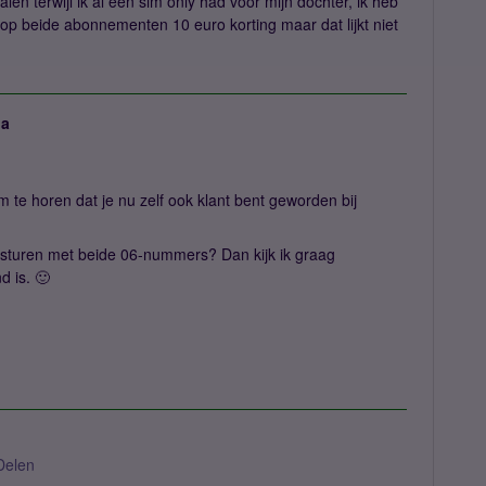
alen terwijl ik al een sim only had voor mijn dochter, ik heb
op beide abonnementen 10 euro korting maar dat lijkt niet
ja
m te horen dat je nu zelf ook klant bent geworden bij
turen met beide 06-nummers? Dan kijk ik graag
d is. 🙂
Delen