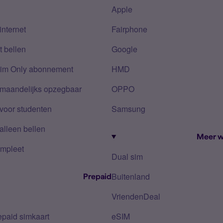
Apple
internet
Fairphone
 bellen
Google
Sim Only abonnement
HMD
 maandelijks opzegbaar
OPPO
voor studenten
Samsung
alleen bellen
Meer w
mpleet
Dual sim
Buitenland
Prepaid
VriendenDeal
epaid simkaart
eSIM