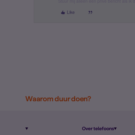
Stuur mij alleen een privé bericht als i
Like
Waarom duur doen?
Over telefoons