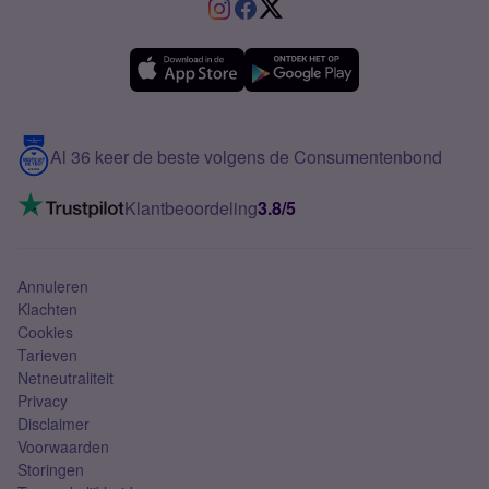
VriendenDeal
Verschil Prepaid en Sim Only
Samsung A36
Forum
OPPO
Simyo Compleet
eSIM
Samsung A56
Over Simyo
Samsung
Meerdere nummers
Samsung S25 FE
Blog
5G internet
Contact
Al 36 keer de beste volgens de Consumentenbond
Mobiel internet
VoLTE 4G bellen
Klantbeoordeling
3.8/5
Mobiel abonnement
Simkaart
Annuleren
Klachten
Cookies
Tarieven
Netneutraliteit
Privacy
Disclaimer
Voorwaarden
Storingen