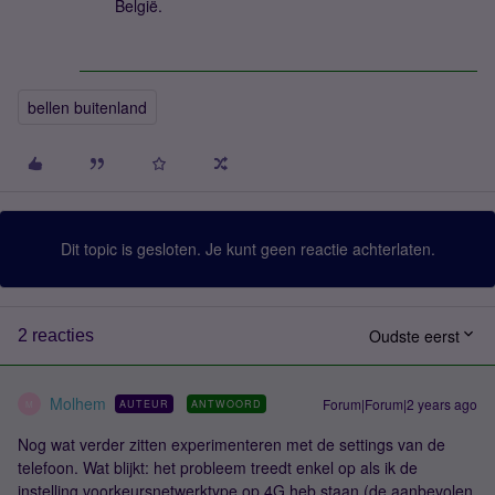
België.
bellen buitenland
Dit topic is gesloten. Je kunt geen reactie achterlaten.
Oudste eerst
2 reacties
Molhem
Forum|Forum|2 years ago
AUTEUR
ANTWOORD
M
Nog wat verder zitten experimenteren met de settings van de
telefoon. Wat blijkt: het probleem treedt enkel op als ik de
instelling voorkeursnetwerktype op 4G heb staan (de aanbevolen