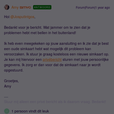
Amy
Forum|Forum|1 year ago
ANTWOORD
Hoi ​
@Josputintgos
,
Bedankt voor je bericht. Wat jammer om te zien dat je
problemen hebt met bellen in het buitenland!
Ik heb even meegekeken op jouw aansluiting en ik zie dat je best
een oude simkaart hebt wat mogelijk dit probleem kan
veroorzaken. Ik stuur je graag kosteloos een nieuwe simkaart op.
Je kan mij hiervoor een
privébericht
sturen met jouw persoonlijke
gegevens. Ik zorg er dan voor dat de simkaart naar je wordt
opgestuurd.
Groetjes,
Amy
Stuur mij alleen een privé bericht als ik daarom vraag. Bedankt!
1 persoon vindt dit leuk
J