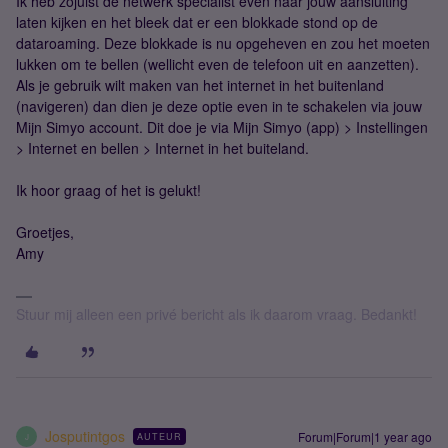
Ik heb zojuist de netwerk specialist even naar jouw aansluiting
laten kijken en het bleek dat er een blokkade stond op de
dataroaming. Deze blokkade is nu opgeheven en zou het moeten
lukken om te bellen (wellicht even de telefoon uit en aanzetten).
Als je gebruik wilt maken van het internet in het buitenland
(navigeren) dan dien je deze optie even in te schakelen via jouw
Mijn Simyo account. Dit doe je via Mijn Simyo (app) > Instellingen
> Internet en bellen > Internet in het buiteland.
Ik hoor graag of het is gelukt!
Groetjes,
Amy
Stuur mij alleen een privé bericht als ik daarom vraag. Bedankt!
Josputintgos
Forum|Forum|1 year ago
AUTEUR
J