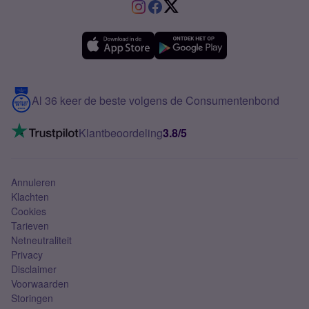
VriendenDeal
Verschil Prepaid en Sim Only
Samsung A36
Forum
OPPO
Simyo Compleet
eSIM
Samsung A56
Over Simyo
Samsung
Meerdere nummers
Samsung S25 FE
Blog
5G internet
Contact
Al 36 keer de beste volgens de Consumentenbond
Mobiel internet
VoLTE 4G bellen
Klantbeoordeling
3.8/5
Mobiel abonnement
Simkaart
Annuleren
Klachten
Cookies
Tarieven
Netneutraliteit
Privacy
Disclaimer
Voorwaarden
Storingen