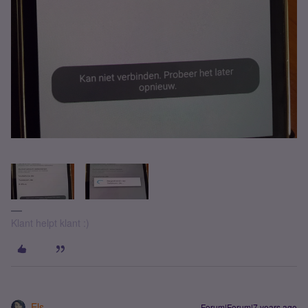
Klant helpt klant :)
Els
Forum|Forum|7 years ago