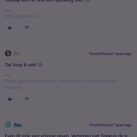
Klant helpt klant :)
Els
Forum|Forum|7 years ago
Dat hoop ik ook! 🙂
Graag geen privéberichten, tenzij hierom gevraagd wordt!
Bedankt!
Ray
Forum|Forum|7 years ago
R
Even dit topic een schopje geven. Verbinden met Telekom.de is