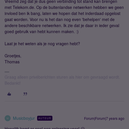
Vreemd zeg dat je dus geen verbinding tot stand kan brengen
met Telekom.de. Op de buitenlandse netwerken hebben we geen
invloed ben ik bang, laten we hopen dat het inderdaad opgelost
gaat worden. Voor nu is het dan nog even 'behelpen' met de
andere beschikbare netwerken. Ik zie dat je daar in ieder geval
goed gebruik van hebt kunnen maken. :)
Laat je het weten als je nog vragen hebt?
Groetjes,
Thomas
Graag alleen privéberichten sturen als hier om gevraagd wordt.
Bedankt!
Musicboyjur
Forum|Forum|7 years ago
AUTEUR
M
Hopelijk komt er snel een oplossing voor! 🙂