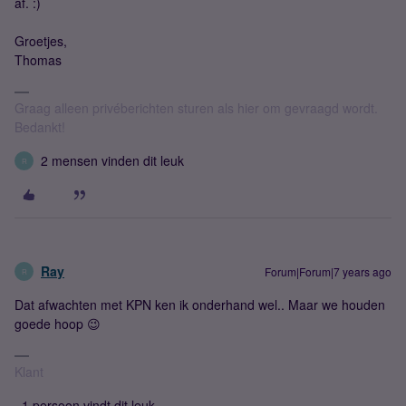
af. :)
Groetjes,
Thomas
Graag alleen privéberichten sturen als hier om gevraagd wordt.
Bedankt!
2 mensen vinden dit leuk
R
Ray
Forum|Forum|7 years ago
R
Dat afwachten met KPN ken ik onderhand wel.. Maar we houden
goede hoop 😉
Klant
1 persoon vindt dit leuk