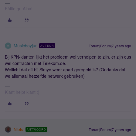
Fàilte gu Alba!
Musicboyjur
Forum|Forum|7 years ago
AUTEUR
M
Bij KPN-klanten lijkt het probleem wel verholpen te zijn, er zijn dus
wel contracten met Telekom.de.
Wellicht dat dit bij Simyo weer apart geregeld is? (Ondanks dat
we allemaal hetzelfde netwerk gebruiken)
Klant helpt klant :)
Niels
Forum|Forum|7 years ago
ANTWOORD