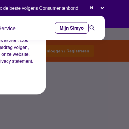
Selecteer taal
x de beste volgens Consumentenbond
Service
Mijn Simyo
e ervaring op de
s te zien. Ook
gedrag volgen,
Start een topic
Inloggen / Registreren
n onze website.
rivacy statement.