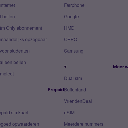
internet
Fairphone
 bellen
Google
Sim Only abonnement
HMD
 maandelijks opzegbaar
OPPO
voor studenten
Samsung
alleen bellen
Meer w
mpleet
Dual sim
Buitenland
Prepaid
VriendenDeal
epaid simkaart
eSIM
tegoed opwaarderen
Meerdere nummers