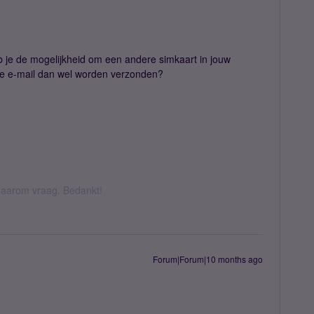
b je de mogelijkheid om een andere simkaart in jouw
f de e-mail dan wel worden verzonden?
k daarom vraag. Bedankt!
Forum|Forum|10 months ago