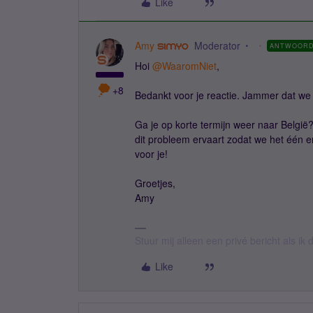
Like
Amy
Moderator
ANTWOOR
Hoi ​
@WaaromNiet
,
+8
Bedankt voor je reactie. Jammer dat we 
Ga je op korte termijn weer naar Belgi
dit probleem ervaart zodat we het één 
voor je!
Groetjes,
Amy
Stuur mij alleen een privé bericht als i
Like