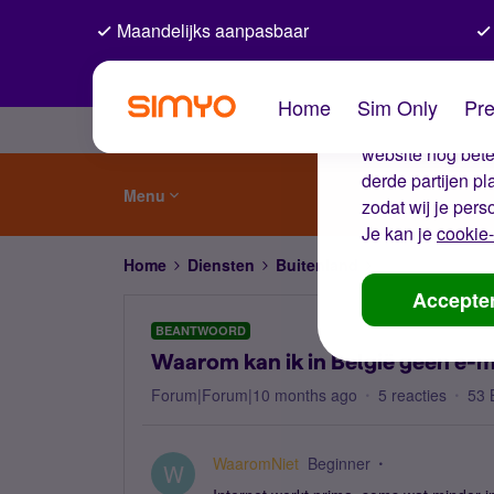
Maandelijks aanpasbaar
De coo
Home
Sim Only
Pre
Wij gebruiken co
website nog beter
derde partijen p
Menu
zodat wij je pers
Je kan je
cookie-
Home
Diensten
Buitenland
Waarom kan ik i
Accepte
BEANTWOORD
Waarom kan ik in België geen e-m
Forum|Forum|10 months ago
5 reacties
53 
WaaromNiet
Beginner
W