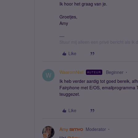
Ik hoor het graag van je.
Groetjes,
Amy
Stuur mij alleen een privé bericht als i
Like
WaaromNiet
Beginner
AUTEUR
W
Ik heb verder aardig tot goed bereik, af
Fairphone met E/OS, emailprogramma Thu
teuggezet.
Like
Amy
Moderator