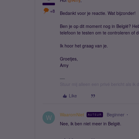
Hoi ​
@Amy
,
+8
Bedankt voor je reactie. Wat bijzonder!
Ben je op dit moment nog in België? He
telefoon te testen om te controleren o
Ik hoor het graag van je.
Groetjes,
Amy
Stuur mij alleen een privé bericht als i
Like
WaaromNiet
Beginner
AUTEUR
W
Nee, ik ben niet meer in België.