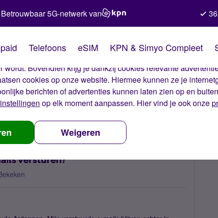
Betrouwbaar 5G-netwerk van
36
kies van Simyo
paid
Telefoons
eSIM
KPN & Simyo Compleet
okies op onze website. Met deze cookies zorgen wij ervoor dat j
 wordt. Bovendien krijg je dankzij cookies relevante advertentie
laatsen cookies op onze website. Hiermee kunnen ze je internet
oonlijke berichten of advertenties kunnen laten zien op en buite
instellingen
op elk moment aanpassen. Hier vind je ook onze
p
n België geen e-mails versturen?
ren
Weigeren
ails versturen?
Bekeken