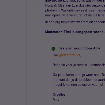
Internet werkt prima, soms wat minder in
Postvak Uit staan (zijn dus niet verzonde
plekken in Wallonië geweest maar nerge
mail opnieuw te versturen of de mails t
Ik ben erg benieuwd waarom dit gebeurt
Moderator: Titel is aangepast voor du
Beste antwoord door
Amy
Hoi ​
@WaaromNiet
,
Bedankt voor je reactie. Jammer da
Ga je op korte termijn weer naar B
moment dat je dit probleem ervaar
mogelijk kunnen oplossen voor je!
Groetjes,
Amy