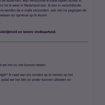
 de Ardennen. Mijn verstuurde e-mails blijven echter in
n) tot ik weer in Nederland ben. Ik ben in verschillende
ns worden de e-mails verzonden, ook niet na pogingen de
e wissen en opnieuw op te sturen.
.
idelijkheid en betere vindbaarheid.
t we het nu niet kunnen testen.
elgië? Ik raad aan om contact op te nemen op het
t zodat we het één en ander kunnen uittesten en