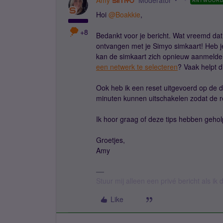
Amy
Moderator
ANTWOOR
Hoi
@Boakkie
,
+8
Bedankt voor je bericht. Wat vreemd dat 
ontvangen met je Simyo simkaart! Heb je
kan de simkaart zich opnieuw aanmelde
een netwerk te selecteren
? Vaak helpt d
Ook heb ik een reset uitgevoerd op de d
minuten kunnen uitschakelen zodat de r
Ik hoor graag of deze tips hebben geho
Groetjes,
Amy
Stuur mij alleen een privé bericht als i
Like