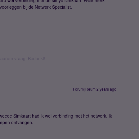
eerd wel verbinding met de simyo simkaart. Welk merk
 voorleggen bij de Netwerk Specialist.
k daarom vraag. Bedankt!
Forum|Forum|2 years ago
e tweede Simkaart had ik wel verbinding met het netwerk. Ik
oepen ontvangen.