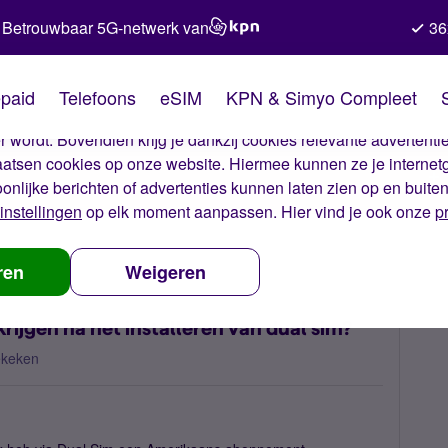
Betrouwbaar 5G-netwerk van
36
kies van Simyo
paid
Telefoons
eSIM
KPN & Simyo Compleet
okies op onze website. Met deze cookies zorgen wij ervoor dat j
 wordt. Bovendien krijg je dankzij cookies relevante advertentie
laatsen cookies op onze website. Hiermee kunnen ze je internet
oonlijke berichten of advertenties kunnen laten zien op en buite
instellingen
op elk moment aanpassen. Hier vind je ook onze
p
een SMS/bereik krijgen na het installeren van dual sim?
ren
Weigeren
ijgen na het installeren van dual sim?
ekeken