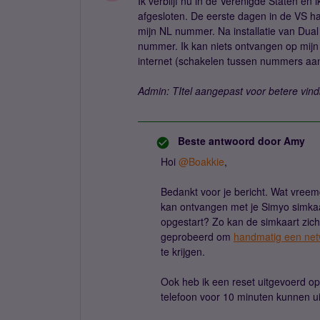
Ik verblijf nu in de Verenigde Staten e
afgesloten. De eerste dagen in de VS had
mijn NL nummer. Na installatie van Dual
nummer. Ik kan niets ontvangen op mij
internet (schakelen tussen nummers aan 
Admin: TItel aangepast voor betere vin
Beste antwoord door
Amy
Hoi
@Boakkie
,
Bedankt voor je bericht. Wat vreemd
kan ontvangen met je Simyo simkaar
opgestart? Zo kan de simkaart zic
geprobeerd om
handmatig een netw
te krijgen.
Ook heb ik een reset uitgevoerd o
telefoon voor 10 minuten kunnen u