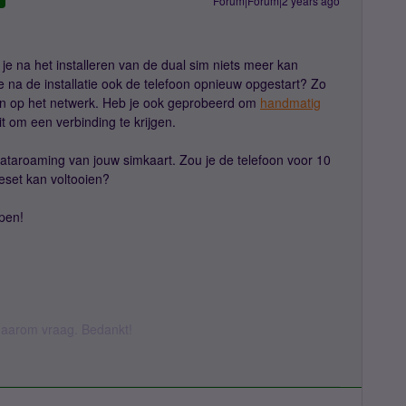
Forum|Forum|2 years ago
D
je na het installeren van de dual sim niets meer kan
 na de installatie ook de telefoon opnieuw opgestart? Zo
n op het netwerk. Heb je ook geprobeerd om
handmatig
it om een verbinding te krijgen.
ataroaming van jouw simkaart. Zou je de telefoon voor 10
eset kan voltooien?
lpen!
k daarom vraag. Bedankt!