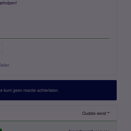
 geholpen!
M
Delen
 Je kunt geen reactie achterlaten.
Oudste eerst