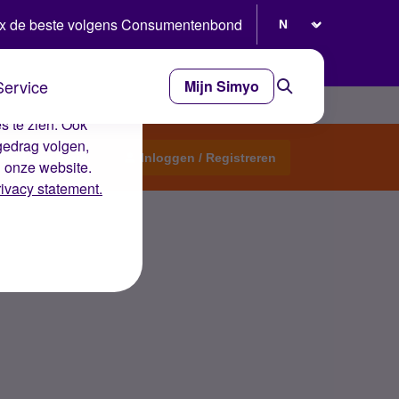
Selecteer taal
x de beste volgens Consumentenbond
Service
Mijn Simyo
e ervaring op de
s te zien. Ook
gedrag volgen,
Start een topic
Inloggen / Registreren
n onze website.
rivacy statement.