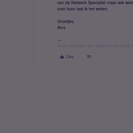
van de Netwerk Specialist maar wie weet
over hoor laat ik het weten.
Groetjes,
Amy
Stuur mij alleen een privé bericht als i
Like