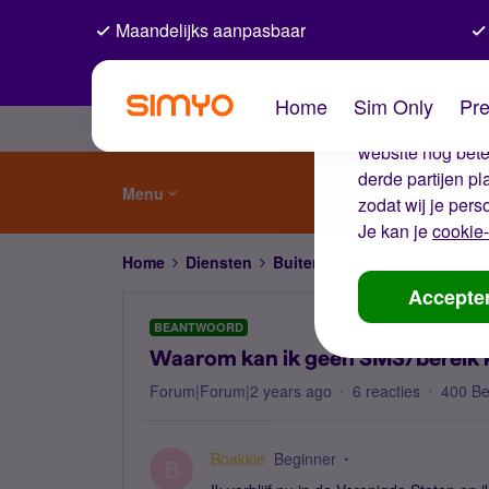
Maandelijks aanpasbaar
De coo
Home
Sim Only
Pre
Wij gebruiken co
website nog beter
derde partijen p
Menu
zodat wij je pers
Je kan je
cookie-
Home
Diensten
Buitenland
Waarom kan ik g
Accepte
BEANTWOORD
Waarom kan ik geen SMS/bereik kr
Forum|Forum|2 years ago
6 reacties
400 B
Boakkie
Beginner
B