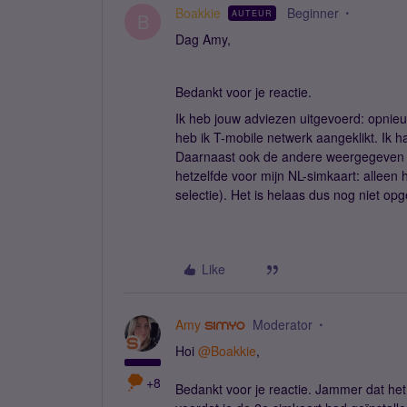
Boakkie
Beginner
AUTEUR
B
Dag Amy,
Bedankt voor je reactie.
Ik heb jouw adviezen uitgevoerd: opnie
heb ik T-mobile netwerk aangeklikt. Ik h
Daarnaast ook de andere weergegeven ne
hetzelfde voor mijn NL-simkaart: allee
selectie). Het is helaas dus nog niet opg
Like
Amy
Moderator
Hoi
@Boakkie
,
+8
Bedankt voor je reactie. Jammer dat het 