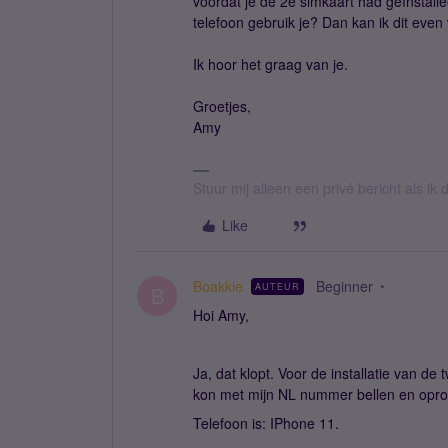
voordat je de 2e simkaart had geïnstall
telefoon gebruik je? Dan kan ik dit even
Ik hoor het graag van je.
Groetjes,
Amy
Stuur mij alleen een privé bericht als i
Like
Boakkie
Beginner
AUTEUR
B
Hoi Amy,
Ja, dat klopt. Voor de installatie van d
kon met mijn NL nummer bellen en opr
Telefoon is: IPhone 11.