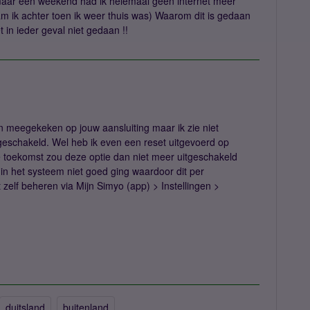
 maar één weekend had ik helemaal geen internet meer
m ik achter toen ik weer thuis was) Waarom dit is gedaan
 in ieder geval niet gedaan !!
en meegekeken op jouw aansluiting maar ik zie niet
tgeschakeld. Wel heb ik even een reset uitgevoerd op
e toekomst zou deze optie dan niet meer uitgeschakeld
 in het systeem niet goed ging waardoor dit per
t zelf beheren via Mijn Simyo (app) > Instellingen >
duitsland
buitenland