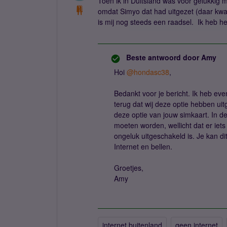
Toen ik in Duitsland was voor gelukkig
omdat Simyo dat had uitgezet (daar kwa
is mij nog steeds een raadsel. Ik heb het
Beste antwoord door
Amy
Hoi
@hondasc38
,
Bedankt voor je bericht. Ik heb ev
terug dat wij deze optie hebben ui
deze optie van jouw simkaart. In d
moeten worden, wellicht dat er iets
ongeluk uitgeschakeld is. Je kan di
Internet en bellen.
Groetjes,
Amy
internet buitenland
geen internet