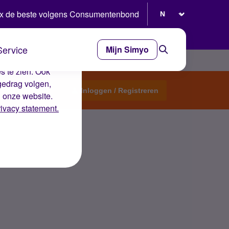
Selecteer taal
x de beste volgens Consumentenbond
Service
Mijn Simyo
e ervaring op de
s te zien. Ook
gedrag volgen,
Start een topic
Inloggen / Registreren
n onze website.
rivacy statement.