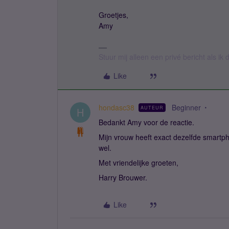
Groetjes,
Amy
Stuur mij alleen een privé bericht als i
Like
hondasc38
Beginner
AUTEUR
H
Bedankt Amy voor de reactie.
Mijn vrouw heeft exact dezelfde smartp
wel.
Met vriendelijke groeten,
Harry Brouwer.
Like