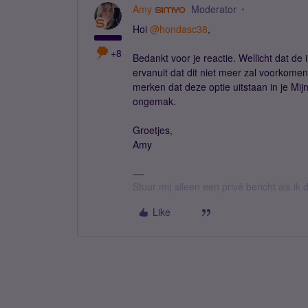
Amy
Moderator
Hoi
@hondasc38
,
+8
Bedankt voor je reactie. Wellicht dat de 
ervanuit dat dit niet meer zal voorkomen
merken dat deze optie uitstaan in je Mi
ongemak.
Groetjes,
Amy
Stuur mij alleen een privé bericht als i
Like