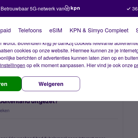
Betrouwbaar 5G-netwerk van
36
kies van Simyo
paid
Telefoons
eSIM
KPN & Simyo Compleet
okies op onze website. Met deze cookies zorgen wij ervoor dat j
 wordt. Bovendien krijg je dankzij cookies relevante advertentie
laatsen cookies op onze website. Hiermee kunnen ze je internet
oonlijke berichten of advertenties kunnen laten zien op en buite
instellingen
op elk moment aanpassen. Hier vind je ook onze
p
nternet voor het buitenland uitgezet?
ren
Weigeren
 buitenland uitgezet?
keken