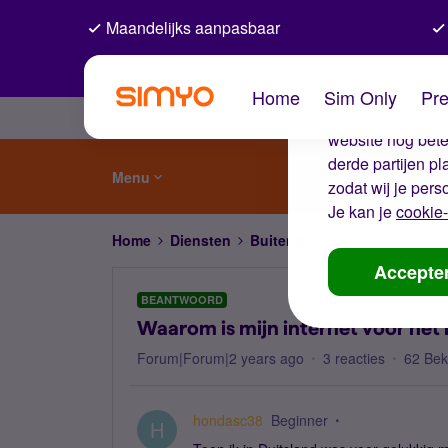
Maandelijks aanpasbaar
De coo
Home
Sim Only
Pre
Wij gebruiken co
website nog beter
derde partijen p
Menu
zodat wij je pers
Je kan je
cookie-
Home
Diensten
Buitenland
Waarom is mijn i
Accepte
BEANTWOORD
Waarom is mijn internet voor het
Forum|Forum|2 years ago
3 reacties
62 Be
hondasc38
Beginner
H