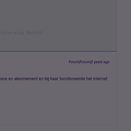
k daarom vraag. Bedankt!
Forum|Forum|2 years ago
hone en abonnement en bij haar functioneerde het internet