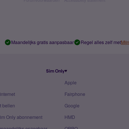
Forumvoorwaarden
Accessibility statement
Maandelijks gratis aanpasbaar
Regel alles zelf met
Mij
Sim Only
Apple
internet
Fairphone
 bellen
Google
Sim Only abonnement
HMD
 maandelijks opzegbaar
OPPO