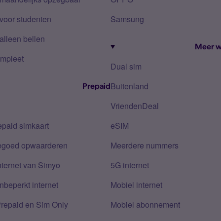
voor studenten
Samsung
alleen bellen
Meer w
mpleet
Dual sim
Buitenland
Prepaid
VriendenDeal
epaid simkaart
eSIM
tegoed opwaarderen
Meerdere nummers
nternet van Simyo
5G internet
nbeperkt internet
Mobiel internet
Prepaid en Sim Only
Mobiel abonnement