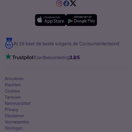
VriendenDeal
Verschil Prepaid en Sim Only
Samsung A36
Forum
OPPO
Simyo Compleet
eSIM
Samsung A56
Over Simyo
Samsung
Meerdere nummers
Samsung S25 FE
Blog
5G internet
Contact
Al 36 keer de beste volgens de Consumentenbond
Mobiel internet
VoLTE 4G bellen
Klantbeoordeling
3.8/5
Mobiel abonnement
Simkaart
Annuleren
Klachten
Cookies
Tarieven
Netneutraliteit
Privacy
Disclaimer
Voorwaarden
Storingen