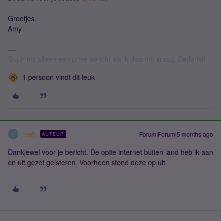
Groetjes,
Amy
Stuur mij alleen een privé bericht als ik daarom vraag. Bedankt!
1 persoon vindt dit leuk
meh
Forum|Forum|5 months ago
AUTEUR
M
Dankjewel voor je bericht. De optie internet buiten land heb ik aan
en uit gezet geisteren. Voorheen stond deze op uit.