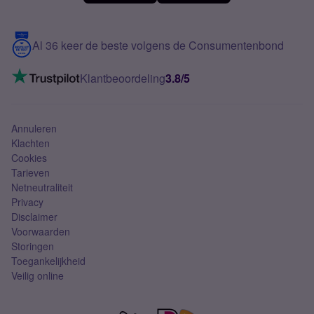
Meerdere nummers
Samsung S25 FE
Blog
5G internet
Contact
Al 36 keer de beste volgens de Consumentenbond
Mobiel internet
VoLTE 4G bellen
Klantbeoordeling
3.8/5
Mobiel abonnement
Simkaart
Annuleren
Klachten
Cookies
Tarieven
Netneutraliteit
Privacy
Disclaimer
Voorwaarden
Storingen
Toegankelijkheid
Veilig online