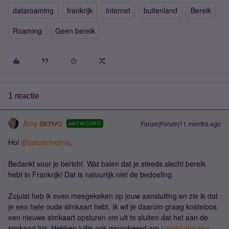
dataroaming
frankrijk
internet
buitenland
Bereik
Roaming
Geen bereik
1 reactie
Amy
Forum|Forum|11 months ago
ANTWOORD
Hoi ​
@jaapenhelma
,
Bedankt voor je bericht. Wat balen dat je steeds slecht bereik
hebt in Frankrijk! Dat is natuurlijk niet de bedoeling.
Zojuist heb ik even meegekeken op jouw aansluiting en zie ik dat
je een hele oude simkaart hebt. Ik wil je daarom graag kosteloos
een nieuwe simkaart opsturen om uit te sluiten dat het aan de
simkaart ligt. Hebben jullie ook geprobeerd om
handmatig een