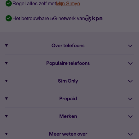
Regel alles zelf met
Mijn Simyo
Het betrouwbare 5G-netwerk van
Over telefoons
Abonnement met telefoon
Populaire telefoons
Informatie over telefoons
Pixel 10
Sim Only
Alle telefoons
Pixel 9a
Sim Only
Prepaid
iPhone 16
Sim Only internet
Prepaid
iPhone 16e
Merken
Onbeperkt bellen
Bestel Prepaid simkaart
iPhone 15
Apple
Zakelijk Sim Only abonnement
Meer weten over
Prepaid tegoed opwaarderen
iPhone 14 Refurbished