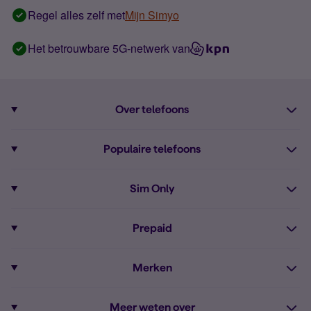
Regel alles zelf met
Mijn Simyo
Het betrouwbare 5G-netwerk van
Over telefoons
Abonnement met telefoon
Populaire telefoons
Informatie over telefoons
Pixel 10
Sim Only
Alle telefoons
Pixel 9a
Sim Only
Prepaid
iPhone 16
Sim Only internet
Prepaid
iPhone 16e
Merken
Onbeperkt bellen
Bestel Prepaid simkaart
iPhone 15
Apple
Zakelijk Sim Only abonnement
Meer weten over