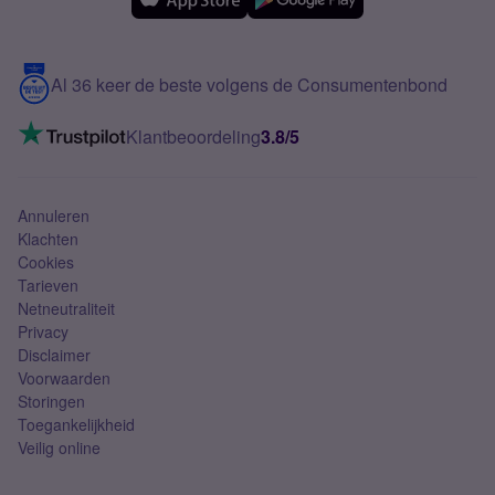
Samsung
Meerdere nummers
Samsung S25 FE
Blog
5G internet
Contact
Al 36 keer de beste volgens de Consumentenbond
Mobiel internet
VoLTE 4G bellen
Klantbeoordeling
3.8/5
Mobiel abonnement
Simkaart
Annuleren
Klachten
Cookies
Tarieven
Netneutraliteit
Privacy
Disclaimer
Voorwaarden
Storingen
Toegankelijkheid
Veilig online