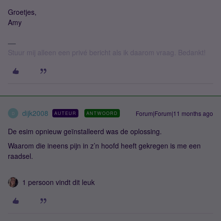
Groetjes,
Amy
Stuur mij alleen een privé bericht als ik daarom vraag. Bedankt!
dijk2008
Forum|Forum|11 months ago
AUTEUR
ANTWOORD
D
De esim opnieuw geïnstalleerd was de oplossing.
Waarom die ineens pijn in z’n hoofd heeft gekregen is me een
raadsel.
1 persoon vindt dit leuk