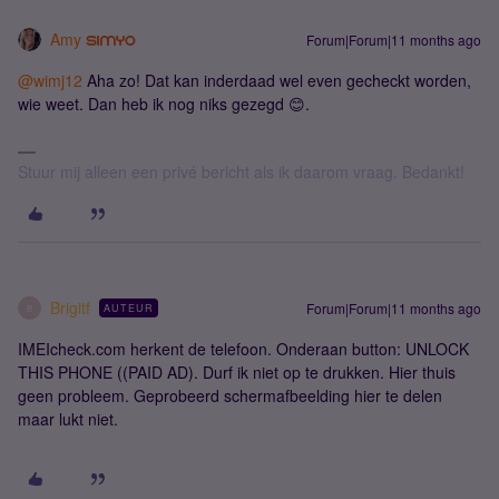
Amy
Forum|Forum|11 months ago
@wimj12
Aha zo! Dat kan inderdaad wel even gecheckt worden,
wie weet. Dan heb ik nog niks gezegd 😊.
Stuur mij alleen een privé bericht als ik daarom vraag. Bedankt!
Brigitf
Forum|Forum|11 months ago
AUTEUR
B
IMEIcheck.com herkent de telefoon. Onderaan button: UNLOCK
THIS PHONE ((PAID AD). Durf ik niet op te drukken. Hier thuis
geen probleem. Geprobeerd schermafbeelding hier te delen
maar lukt niet.