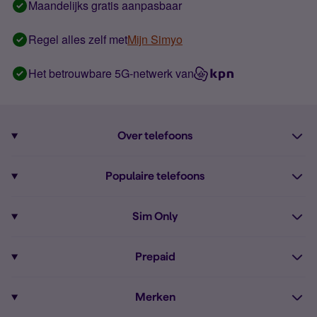
Maandelijks gratis aanpasbaar
Regel alles zelf met
Mijn Simyo
Het betrouwbare 5G-netwerk van
Over telefoons
Abonnement met telefoon
Populaire telefoons
Informatie over telefoons
Pixel 10
Sim Only
Alle telefoons
Pixel 9a
Sim Only
Prepaid
iPhone 16
Sim Only internet
Prepaid
iPhone 16e
Merken
Onbeperkt bellen
Bestel Prepaid simkaart