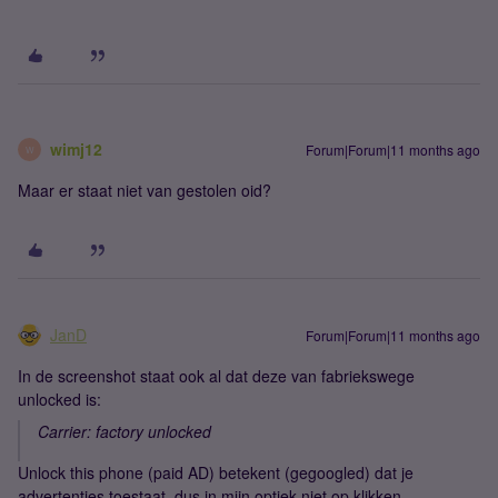
wimj12
Forum|Forum|11 months ago
W
Maar er staat niet van gestolen oid?
JanD
Forum|Forum|11 months ago
In de screenshot staat ook al dat deze van fabriekswege
unlocked is:
Carrier: factory unlocked
Unlock this phone (paid AD) betekent (gegoogled) dat je
advertenties toestaat, dus in mijn optiek niet op klikken.