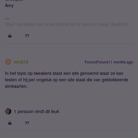
Amy
Stuur mij alleen een privé bericht als ik daarom vraag. Bedankt!
wimj12
Forum|Forum|11 months ago
W
In het topic op tweakers staat een site genoemd waar ze kan
testen of hij per ongeluk op een site staat die van geblokkeerde
simkaarten.
1 persoon vindt dit leuk