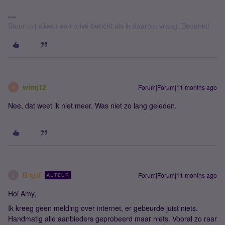
Stuur mij alleen een privé bericht als ik daarom vraag. Bedankt!
wimj12
Forum|Forum|11 months ago
W
Nee, dat weet ik niet meer. Was niet zo lang geleden.
Brigitf
Forum|Forum|11 months ago
AUTEUR
B
Hoi Amy,
Ik kreeg geen melding over internet, er gebeurde juist niets.
Handmatig alle aanbieders geprobeerd maar niets. Vooral zo raar