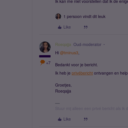
Ik kan me niet voorstellen dat ik de eni
1 persoon vindt dit leuk
Like
Roeqajja
Oud-moderator
Hi ​
@tminus3
,
+7
Bedankt voor je bericht.
Ik heb je
privébericht
ontvangen en help 
Groetjes,
Roeqajja
Stuur mij alleen een privé bericht als i
Like