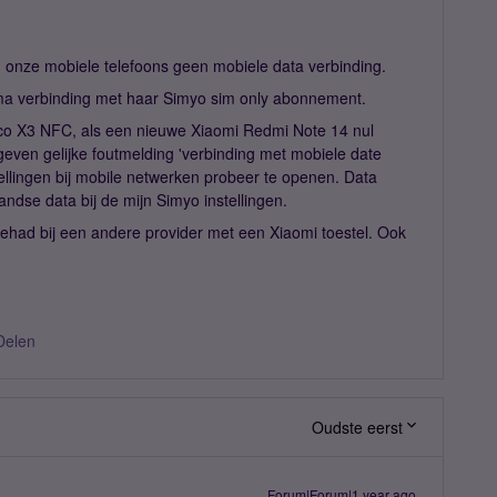
n onze mobiele telefoons geen mobiele data verbinding.
ima verbinding met haar Simyo sim only abonnement.
o X3 NFC, als een nieuwe Xiaomi Redmi Note 14 nul
geven gelijke foutmelding 'verbinding met mobiele date
tellingen bij mobile netwerken probeer te openen. Data
andse data bij de mijn Simyo instellingen.
gehad bij een andere provider met een Xiaomi toestel. Ook
Delen
Oudste eerst
Forum|Forum|1 year ago