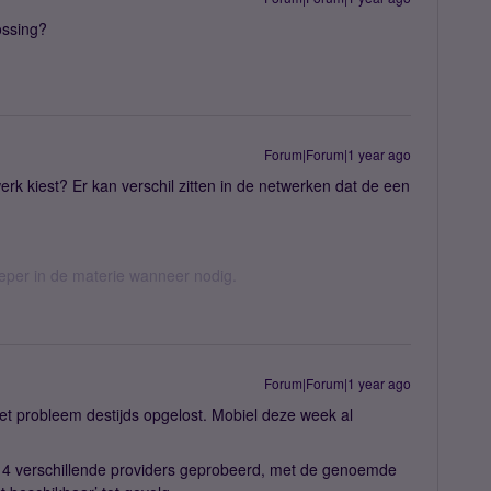
ossing?
Forum|Forum|1 year ago
rk kiest? Er kan verschil zitten in de netwerken dat de een
ieper in de materie wanneer nodig.
Forum|Forum|1 year ago
het probleem destijds opgelost. Mobiel deze week al
et 4 verschillende providers geprobeerd, met de genoemde