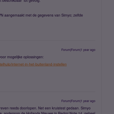
t beschikbaar’ tot gevolg.
PN aangemaakt met de gegevens van Simyo; zelfde
Forum|Forum|1 year ago
voor mogelijke oplossingen:
elhulp/internet-in-het-buitenland-instellen
Forum|Forum|1 year ago
even reeds doorlopen. Net een kruistest gedaan. Simyo
nje, andersom de Hollands Nieuwe in Redmi Note 14, geheel