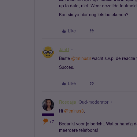
up to date, niet. Weer dezelfde foutmel
Kan simyo hier nog iets betekenen?
Like
JanD
Beste ​
@tminus3
wacht s.v.p. de reactie
Succes.
Like
Roeqajja
Oud-moderator
Hi ​
@tminus3
,
+7
Bedankt voor je bericht. Wat onhandig da
meerdere telefoons!