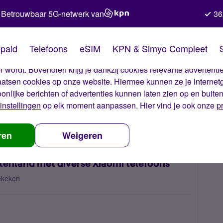
Betrouwbaar 5G-netwerk van
36
kies van Simyo
paid
Telefoons
eSIM
KPN & Simyo Compleet
okies op onze website. Met deze cookies zorgen wij ervoor dat j
 wordt. Bovendien krijg je dankzij cookies relevante advertentie
laatsen cookies op onze website. Hiermee kunnen ze je internet
oonlijke berichten of advertenties kunnen laten zien op en buite
instellingen
op elk moment aanpassen. Hier vind je ook onze
p
iele data in buitenland met diverse Xiaomi telefoons
ren
Weigeren
tenland met diverse Xiaomi telefoons
ekeken