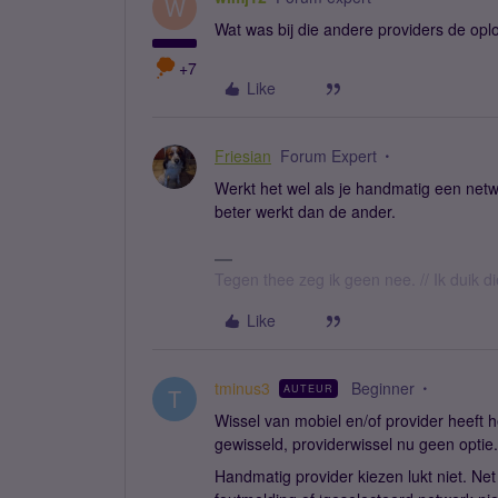
W
Wat was bij die andere providers de opl
+7
Like
Friesian
Forum Expert
Werkt het wel als je handmatig een netwe
beter werkt dan de ander.
Tegen thee zeg ik geen nee. // Ik duik d
Like
tminus3
Beginner
AUTEUR
T
Wissel van mobiel en/of provider heeft 
gewisseld, providerwissel nu geen optie.
Handmatig provider kiezen lukt niet. N