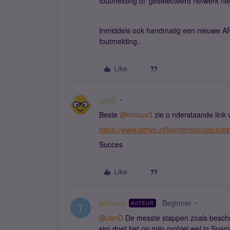
foutmelding of ‘geselecteerd netwerk nie
Inmiddels ook handmatig een nieuwe A
foutmelding..
Like
JanD
Beste ​
@tminus3
zie o nderstaande link 
https://www.simyo.nl/klantenservice/toest
Succes
Like
tminus3
Beginner
AUTEUR
T
@JanD
De messte stappen zoals beschr
sim doet het op mijn mobiel wel in Spa