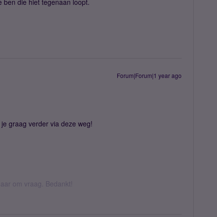
ge ben die hiet tegenaan loopt.
Forum|Forum|1 year ago
je graag verder via deze weg!
k daar om vraag. Bedankt!