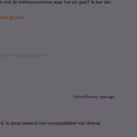
n met de telefoonnummers waar het om gaat? Ik kan dan
sian
​
@JanD
k daar om vraag. Bedankt!
Forum|Forum|1 year ago
rd. Is simyo bekend met incompatibiliteit met diverse