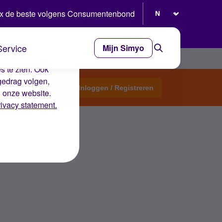
Selecteer taal
x de beste volgens Consumentenbond
Service
Mijn Simyo
e ervaring op de
s te zien. Ook
gedrag volgen,
Start een topic
Inloggen / Registreren
n onze website.
rivacy statement.