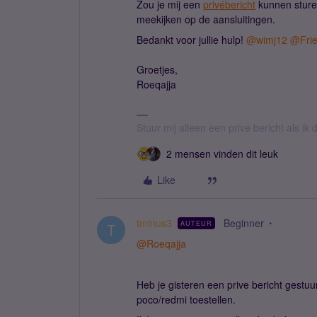
Zou je mij een
privébericht
kunnen sture
meekijken op de aansluitingen.
Bedankt voor jullie hulp! ​
@wimj12
​
@Frie
Groetjes,
Roeqajja
Stuur mij alleen een privé bericht als i
2 mensen vinden dit leuk
Like
tminus3
Beginner
AUTEUR
T
@Roeqajja
Heb je gisteren een prive bericht gestuu
poco/redmi toestellen.