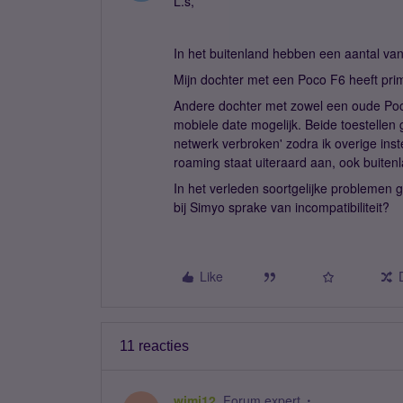
L.s,
In het buitenland hebben een aantal va
Mijn dochter met een Poco F6 heeft pr
Andere dochter met zowel een oude Poc
mobiele date mogelijk. Beide toestellen 
netwerk verbroken' zodra ik overige ins
roaming staat uiteraard aan, ook buitenl
In het verleden soortgelijke problemen 
bij Simyo sprake van incompatibiliteit?
Like
11 reacties
wimj12
Forum expert