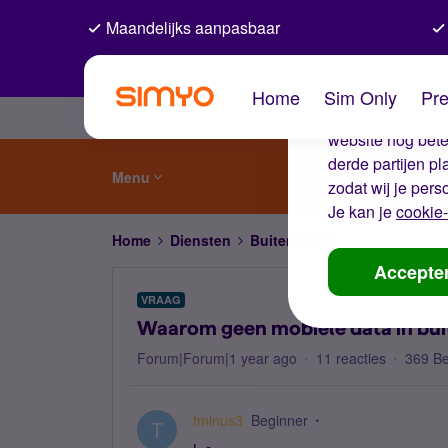
Maandelijks aanpasbaar
De coo
Home
Sim Only
Pre
Wij gebruiken co
website nog beter
derde partijen p
Menu
zodat wij je pers
Je kan je
cookie-
Home
Diensten
Buitenland
Waarom geen mob
Accepte
VRAAG
Waarom geen mobiele data in bui
Forum|Forum|1 year ago
11 reacties
369 B
tminus3
Beginner
T