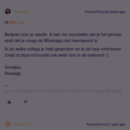
Roeqajja
Forum|Forum|3 years ago
Hi
@K i m
,
Bedankt voor je reactie. Ik kan me voorstellen dat je het jammer
vindt dat je vraag via Whatsapp niet beantwoord is.
Ik zie welke collega je hebt gesproken en ik zal haar informeren
zodat zij deze informatie ook weet voor in de toekomst :).
Groetjes,
Roeqajja
Stuur mij alleen een privé bericht als ik daar om vraag. Bedankt!
marco123
Forum|Forum|1 year ago
M