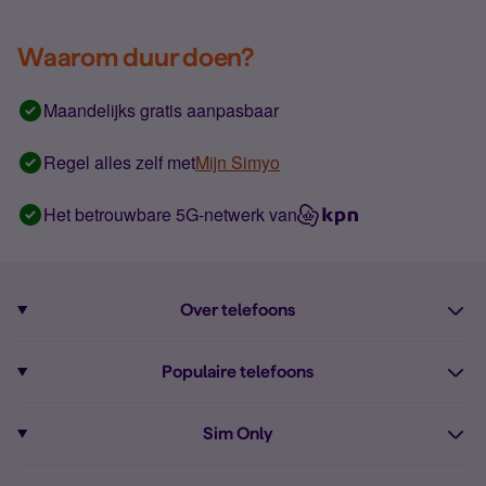
Waarom duur doen?
Maandelijks gratis aanpasbaar
Regel alles zelf met
Mijn Simyo
Het betrouwbare 5G-netwerk van
Over telefoons
Abonnement met telefoon
Populaire telefoons
Informatie over telefoons
Pixel 10
Sim Only
Alle telefoons
Pixel 9a
Sim Only