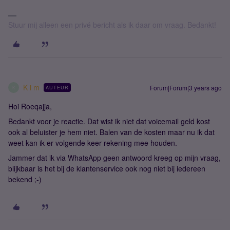
Stuur mij alleen een privé bericht als ik daar om vraag. Bedankt!
K i m
Forum|Forum|3 years ago
AUTEUR
K
Hoi Roeqajja,
Bedankt voor je reactie. Dat wist ik niet dat voicemail geld kost
ook al beluister je hem niet. Balen van de kosten maar nu ik dat
weet kan ik er volgende keer rekening mee houden.
Jammer dat ik via WhatsApp geen antwoord kreeg op mijn vraag,
blijkbaar is het bij de klantenservice ook nog niet bij iedereen
bekend ;-)