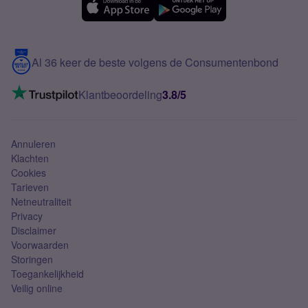
Samsung A56
Over Simyo
Samsung
Meerdere nummers
Samsung S25 FE
Blog
5G internet
Contact
Al 36 keer de beste volgens de Consumentenbond
Mobiel internet
VoLTE 4G bellen
Klantbeoordeling
3.8/5
Mobiel abonnement
Simkaart
Annuleren
Klachten
Cookies
Tarieven
Netneutraliteit
Privacy
Disclaimer
Voorwaarden
Storingen
Toegankelijkheid
Veilig online