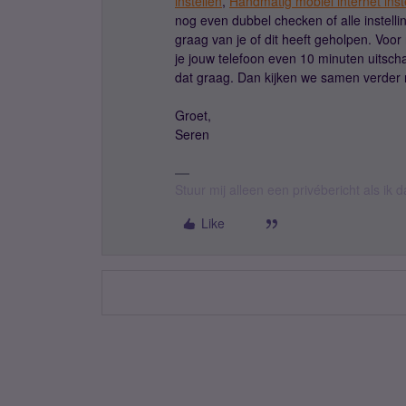
instellen
,
Handmatig mobiel internet inst
nog even dubbel checken of alle instelli
graag van je of dit heeft geholpen. Voor
je jouw telefoon even 10 minuten uitsch
dat graag. Dan kijken we samen verder 
Groet,
Seren​​​​​​​
Stuur mij alleen een privébericht als ik
Like