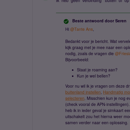
Ik heb geen verbinding buiten of op 
Beste antwoord door
Seren
Hi ​
@Tante Ans
,
Bedankt voor je bericht. Wat vervel
kijk graag met je mee naar een opl
nodig, zoals de vragen die ​
@Friesi
Bijvoorbeeld:
Staat je roaming aan?
Kun je wel bellen?
Voor nu wil ik je vragen om deze d
buitenland instellen
,
Handmatig mobi
selecteren
. Misschien kun je nog ev
(check vooral de APN-instellingen).
heb ik in ieder geval je simkaart e
uitschakelt zou het hierna weer mo
samen verder naar een oplossing.