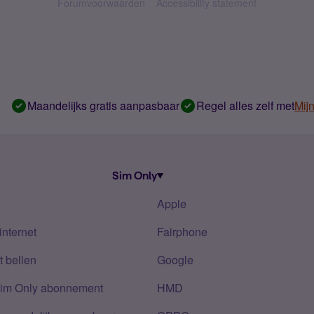
Forumvoorwaarden
Accessibility statement
Maandelijks gratis aanpasbaar
Regel alles zelf met
Mij
Sim Only
Apple
internet
Fairphone
 bellen
Google
Sim Only abonnement
HMD