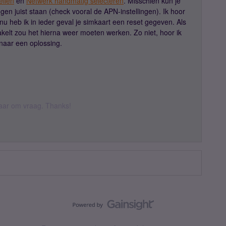
ellen
en
Netwerk handmatig selecteren
. Misschien kun je
ngen juist staan (check vooral de APN-instellingen). Ik hoor
 nu heb ik in ieder geval je simkaart een reset gegeven. Als
akelt zou het hierna weer moeten werken. Zo niet, hoor ik
naar een oplossing.
 daar om vraag. Thanks!