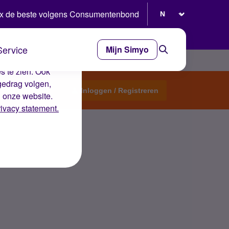
Selecteer taal
x de beste volgens Consumentenbond
Service
Mijn Simyo
e ervaring op de
s te zien. Ook
gedrag volgen,
Start een topic
Inloggen / Registreren
n onze website.
rivacy statement.