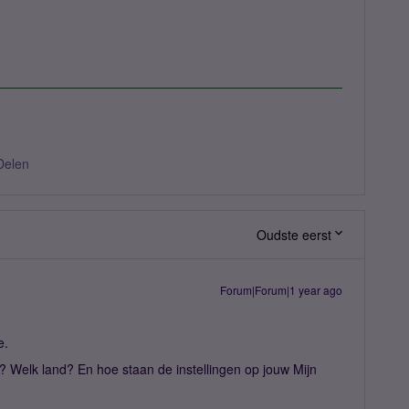
Delen
Oudste eerst
Forum|Forum|1 year ago
e.
d? Welk land? En hoe staan de instellingen op jouw Mijn