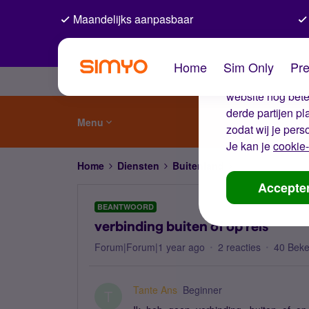
Maandelijks aanpasbaar
De coo
Home
Sim Only
Pre
Wij gebruiken co
website nog beter
derde partijen p
Menu
zodat wij je pers
Je kan je
cookie-
Home
Diensten
Buitenland
verbinding buite
Accepte
BEANTWOORD
verbinding buiten of op reis
Forum|Forum|1 year ago
2 reacties
40 Bek
Tante Ans
Beginner
T