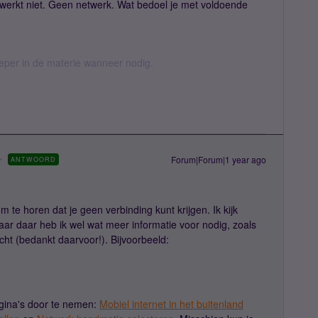
a werkt niet. Geen netwerk. Wat bedoel je met voldoende
ieper in de materie wanneer nodig.
Forum|Forum|1 year ago
ANTWOORD
 te horen dat je geen verbinding kunt krijgen. Ik kijk
ar daar heb ik wel wat meer informatie voor nodig, zoals
richt (bedankt daarvoor!). Bijvoorbeeld:
agina's door te nemen:
Mobiel internet in het buitenland