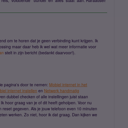
reis, voldoende bundel en alles staat aan. Raraadsel!
end om te horen dat je geen verbinding kunt krijgen. Ik
ossing maar daar heb ik wel wat meer informatie voor
an
stelt in zijn bericht (bedankt daarvoor!).
rie pagina's door te nemen:
Mobiel internet in het
el internet instellen
en
Netwerk handmatig
en dubbel checken of alle instellingen juist staan
 Ik hoor graag van je of dit heeft geholpen. Voor nu
en reset gegeven. Als je jouw telefoon even 10 minuten
eten werken. Zo niet, hoor ik dat graag. Dan kijken we