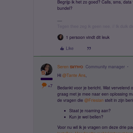
Begrijp ik het zo goed? Calls, sms, dat
bundel?
Tegen thee zeg ik geen nee. // Ik duik d
1 persoon vindt dit leuk
Like
Seren
Community manager
Hi ​
@Tante Ans
,
+7
Bedankt voor je bericht. Wat vervelend om
graag met je mee naar een oplossing ma
de vragen die ​
@Friesian
stelt in zijn be
Staat je roaming aan?
Kun je wel bellen?
Voor nu wil ik je vragen om deze drie p