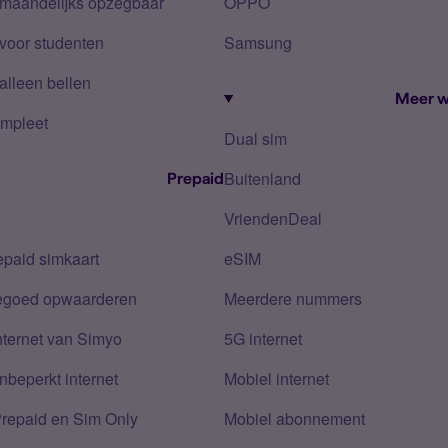
 maandelijks opzegbaar
OPPO
voor studenten
Samsung
alleen bellen
Meer w
mpleet
Dual sim
Buitenland
Prepaid
VriendenDeal
epaid simkaart
eSIM
tegoed opwaarderen
Meerdere nummers
nternet van Simyo
5G internet
nbeperkt internet
Mobiel internet
Prepaid en Sim Only
Mobiel abonnement