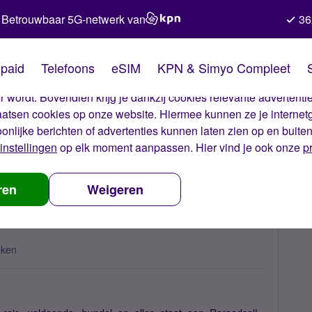
Betrouwbaar 5G-netwerk van
36
kies van Simyo
paid
Telefoons
eSIM
KPN & Simyo Compleet
okies op onze website. Met deze cookies zorgen wij ervoor dat j
 wordt. Bovendien krijg je dankzij cookies relevante advertentie
laatsen cookies op onze website. Hiermee kunnen ze je internet
oonlijke berichten of advertenties kunnen laten zien op en buite
instellingen
op elk moment aanpassen. Hier vind je ook onze
p
n of op reis
ren
Weigeren
eken