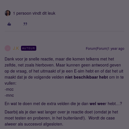
1 persoon vindt dit leuk
J.K
Forum|Forum|1 year ago
AUTEUR
J
Dank voor je snelle reactie, maar die komen telkens met het
zelfde, net zoals hierboven. Maar kunnen geen antwoord geven
op de vraag, of het uitmaakt of je een E-sim hebt en of dat het uit
maakt dat je de volgende velden
niet beschikbaar hebt
om in te
vullen:
-mcc
-mnc
En wat te doen met de extra velden die je dan
wel wee
r hebt…?
Daarbij als je dan wat langer over je reactie doet (omdat je het
moet testen en proberen, in het buitenland!). Wordt de case
alweer als succesvol afgesloten.