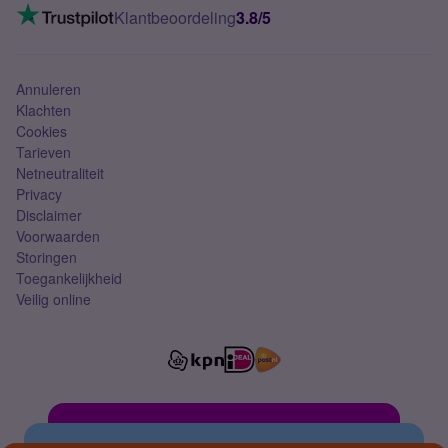
VoLTE 4G bellen
Klantbeoordeling
3.8/5
Mobiel abonnement
Simkaart
Annuleren
Klachten
Cookies
Tarieven
Netneutraliteit
Privacy
Disclaimer
Voorwaarden
Storingen
Toegankelijkheid
Veilig online