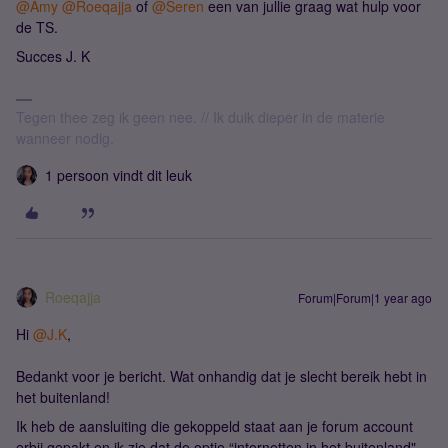
@Amy
​
@Roeqajja
of ​
@Seren
een van jullie graag wat hulp voor
de TS.
Succes J. K
Tegen thee zeg ik geen nee. // Ik duik dieper in de materie
wanneer nodig.
1 persoon vindt dit leuk
Roeqajja
Forum|Forum|1 year ago
Hi ​
@J.K
,
Bedankt voor je bericht. Wat onhandig dat je slecht bereik hebt in
het buitenland!
Ik heb de aansluiting die gekoppeld staat aan je forum account
erbij gepakt en ik zie dat de optie “internetten in het buitenland"