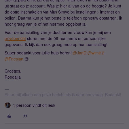
uit staat op je account. Was je hier al van op de hoogte? Je kunt
de optie inschakelen via Mijn Simyo bij Instellingen> Internet en
bellen. Daarna kun je het beste je telefoon opnieuw opstarten. Ik
hoor graag van je of het hiermee opgelost is.
Voor de aansluiting van je dochter en vrouw kun je mij een
privébericht
sturen met de 06-nummers en persoonlijke
gegevens. Ik kijk dan ook graag mee op hun aansluiting!
Super bedankt voor jullie hulp heren! ​
@JanD
​
@wimj12
​
@Friesian
😊
Groetjes,
Roeqajja
Stuur mij alleen een privé bericht als ik daar om vraag. Bedankt!
1 persoon vindt dit leuk