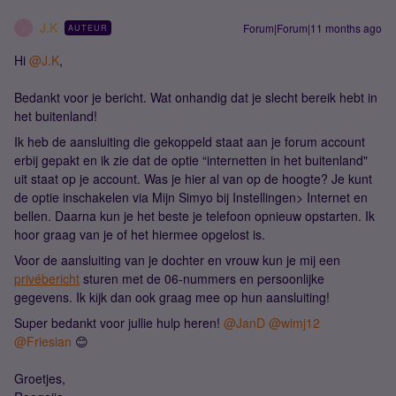
J.K
Forum|Forum|11 months ago
AUTEUR
J
Hi ​
@J.K
,
Bedankt voor je bericht. Wat onhandig dat je slecht bereik hebt in
het buitenland!
Ik heb de aansluiting die gekoppeld staat aan je forum account
erbij gepakt en ik zie dat de optie “internetten in het buitenland"
uit staat op je account. Was je hier al van op de hoogte? Je kunt
de optie inschakelen via Mijn Simyo bij Instellingen> Internet en
bellen. Daarna kun je het beste je telefoon opnieuw opstarten. Ik
hoor graag van je of het hiermee opgelost is.
Voor de aansluiting van je dochter en vrouw kun je mij een
privébericht
sturen met de 06-nummers en persoonlijke
gegevens. Ik kijk dan ook graag mee op hun aansluiting!
Super bedankt voor jullie hulp heren! ​
@JanD
​
@wimj12
​
@Friesian
😊
Groetjes,