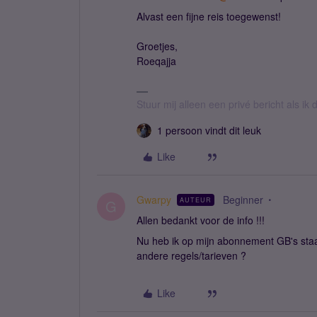
Alvast een fijne reis toegewenst!
Groetjes,
Roeqajja
Stuur mij alleen een privé bericht als i
1 persoon vindt dit leuk
Like
Gwarpy
Beginner
AUTEUR
G
Allen bedankt voor de info !!!
Nu heb ik op mijn abonnement GB's staan
andere regels/tarieven ?
Like