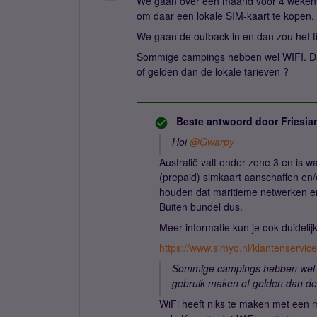
We gaan over een maand voor 4 weken n
om daar een lokale SIM-kaart te kopen, 
We gaan de outback in en dan zou het fij
Sommige campings hebben wel WIFI. D
of gelden dan de lokale tarieven ?
Beste antwoord door
Friesia
Hoi ​
@Gwarpy
Australië valt onder zone 3 en is wa
(prepaid) simkaart aanschaffen en/
houden dat maritieme netwerken en 
Buiten bundel dus.
Meer informatie kun je ook duidelij
https://www.simyo.nl/klantenservic
Sommige campings hebben wel 
gebruik maken of gelden dan de 
WiFi heeft niks te maken met een 