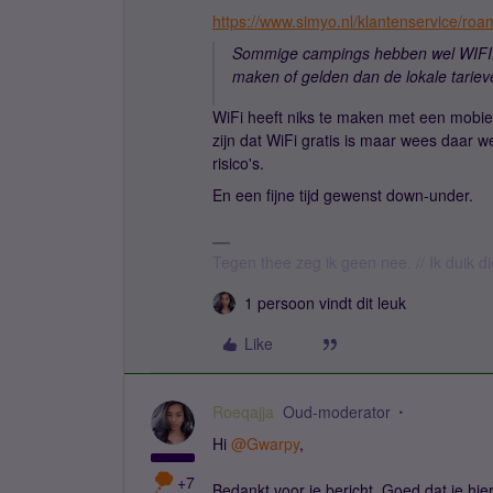
https://www.simyo.nl/klantenservice/roa
Sommige campings hebben wel WIFI.
maken of gelden dan de lokale tariev
WiFi heeft niks te maken met een mobi
zijn dat WiFi gratis is maar wees daar w
risico's.
En een fijne tijd gewenst down-under.
Tegen thee zeg ik geen nee. // Ik duik d
1 persoon vindt dit leuk
Like
Roeqajja
Oud-moderator
Hi ​
@Gwarpy
,
+7
Bedankt voor je bericht. Goed dat je hi