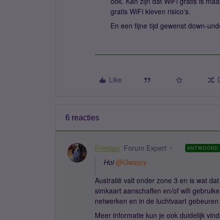
ook. Kan zijn dat WiFi gratis is m
gratis WiFi kleven risico's.
En een fijne tijd gewenst down-und
Like
6 reacties
Friesian
Forum Expert
ANTWOORD
Hoi ​
@Gwarpy
Australië valt onder zone 3 en is wat dat 
simkaart aanschaffen en/of wifi gebrui
netwerken en in de luchtvaart gebeuren v
Meer informatie kun je ook duidelijk vin