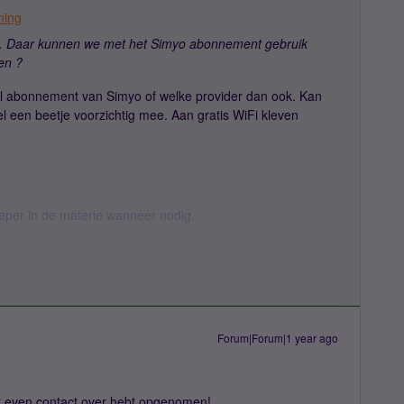
ming
 Daar kunnen we met het Simyo abonnement gebruik
en ?
el abonnement van Simyo of welke provider dan ook. Kan
el een beetje voorzichtig mee. Aan gratis WiFi kleven
ieper in de materie wanneer nodig.
Forum|Forum|1 year ago
er even contact over hebt opgenomen!