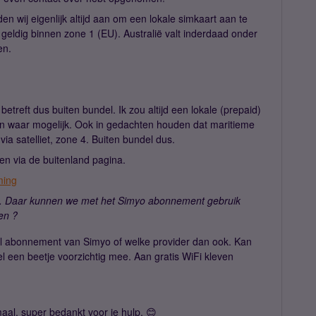
den wij eigenlijk altijd aan om een lokale simkaart aan te
n geldig binnen zone 1 (EU). Australië valt inderdaad onder
en.
betreft dus buiten bundel. Ik zou altijd een lokale (prepaid)
ken waar mogelijk. Ook in gedachten houden dat maritieme
ia satelliet, zone 4. Buiten bundel dus.
den via de buitenland pagina.
ming
 Daar kunnen we met het Simyo abonnement gebruik
en ?
el abonnement van Simyo of welke provider dan ook. Kan
el een beetje voorzichtig mee. Aan gratis WiFi kleven
aal, super bedankt voor je hulp. 😊