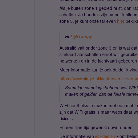
Als je buiten zone 1 gebied reist, dan ra
schaffen. Je bundels zijn namelijk allee
zone 3, je kunt onze tarieven
hier
bekijk
Hoi ​
@Gwarpy
Australië valt onder zone 3 en is wat dat 
simkaart aanschaffen en/of wifi gebrui
netwerken en in de luchtvaart gebeuren v
Meer informatie kun je ook duidelijk vin
https://www.simyo.nl/klantenservice/roa
Sommige campings hebben wel WIFI.
maken of gelden dan de lokale tariev
WiFi heeft niks te maken met een mobi
zijn dat WiFi gratis is maar wees daar w
risico's.
En een fijne tijd gewenst down-under.
De informatie van ​
@Friesian
klopt helem