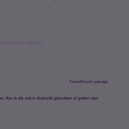
k daar om vraag. Bedankt!
Forum|Forum|1 year ago
. Kan ik die ook in Australië gebruiken of gelden dan