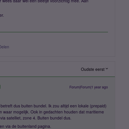
aar wees daar wel een beetje voorzichtig mee. Aan
er.
Delen
Oudste eerst
Forum|Forum|1 year ago
betreft dus buiten bundel. Ik zou altijd een lokale (prepaid)
ken waar mogelijk. Ook in gedachten houden dat maritieme
ia satelliet, zone 4. Buiten bundel dus.
den via de buitenland pagina.