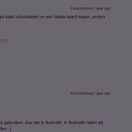
Forum|Forum|1 year ago
myo kaart uitschakelen en een lokale kaarft kopen, anders
ming
Forum|Forum|1 year ago
 gebruiken, dus niet in Australië. In Australië raden wij
en. :)