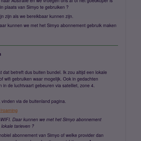
aar Australië en we vroegen ons af of het goedkoper is
in plaats van Simyo te gebruiken ?
n zijn als we bereikbaar kunnen zijn.
aar kunnen we met het Simyo abonnement gebruik maken
n
t dat betreft dus buiten bundel. Ik zou altijd een lokale
of wifi gebruiken waar mogelijk. Ook in gedachten
in de luchtvaart gebeuren via satelliet, zone 4.
k vinden via de buitenland pagina.
e/roaming
WIFI. Daar kunnen we met het Simyo abonnement
lokale tarieven ?
mobiel abonnement van Simyo of welke provider dan