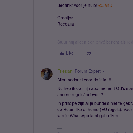
Bedankt voor je hulp! ​
@JanD
Groetjes,
Roeqajja
Stuur mij alleen een privé bericht als i
Like
Friesian
Forum Expert
Allen bedankt voor de info !!!
Nu heb ik op mijn abonnement GB's staan
andere regels/tarieven ?
In principe zijn al je bundels niet te geb
de Roam like at home (EU regels). Voor j
van je WhatsApp kunt gebruiken..