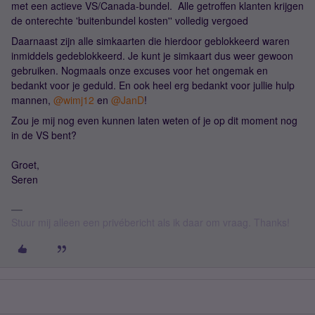
met een actieve VS/Canada-bundel. Alle getroffen klanten krijgen
de onterechte 'buitenbundel kosten'' volledig vergoed
Daarnaast zijn alle simkaarten die hierdoor geblokkeerd waren
inmiddels gedeblokkeerd. Je kunt je simkaart dus weer gewoon
gebruiken. Nogmaals onze excuses voor het ongemak en
bedankt voor je geduld. En ook heel erg bedankt voor jullie hulp
mannen, ​
@wimj12
en ​
@JanD
!
Zou je mij nog even kunnen laten weten of je op dit moment nog
in de VS bent?
Groet,
Seren
Stuur mij alleen een privébericht als ik daar om vraag. Thanks!