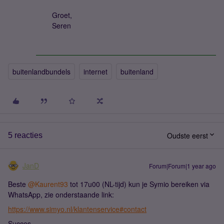
Groet,
Seren
buitenlandbundels
internet
buitenland
Oudste eerst
5 reacties
JanD
Forum|Forum|1 year ago
Beste ​
@Kaurent93
tot 17u00 (NL-tijd) kun je Symio bereiken via
WhatsApp, zie onderstaande link:
https://www.simyo.nl/klantenservice#contact
Succes