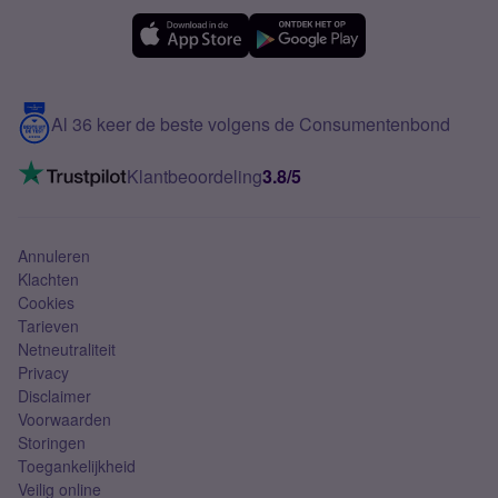
Simyo Compleet
eSIM
Samsung A56
Over Simyo
Samsung
Meerdere nummers
Samsung S25 FE
Blog
5G internet
Contact
Al 36 keer de beste volgens de Consumentenbond
Mobiel internet
VoLTE 4G bellen
Klantbeoordeling
3.8/5
Mobiel abonnement
Simkaart
Annuleren
Klachten
Cookies
Tarieven
Netneutraliteit
Privacy
Disclaimer
Voorwaarden
Storingen
Toegankelijkheid
Veilig online