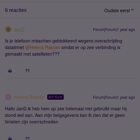
Oudste eerst
6 reacties
JanD
Forum|Forum|1 year ago
Is je telefoon misschien geblokkeerd wegens overschrijding
datalimiet
@Helena Raposo
omdat er op zee verbinding is
gemaakt met satellieten???
Helena Raposo
Forum|Forum|1 year ago
AUTEUR
H
Hallo JanD,ik heb hem op zee helemaal niet gebruikt maar hij
stond wel aan. Aan mijn belgegevens kan ik zien dat er geen
limieten zijn overrschreden