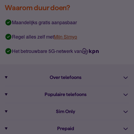
Waarom duur doen?
Maandelijks gratis aanpasbaar
Regel alles zelf met
Mijn Simyo
Het betrouwbare 5G-netwerk van
Over telefoons
Abonnement met telefoon
Populaire telefoons
Informatie over telefoons
Pixel 10
Sim Only
Alle telefoons
Pixel 9a
Sim Only
Prepaid
iPhone 16