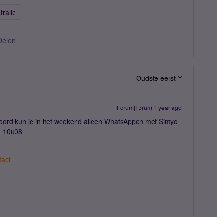
tralie
Delen
Oudste eerst
Forum|Forum|1 year ago
oord kun je in het weekend alleen WhatsAppen met Simyo
nu 10u08
tact