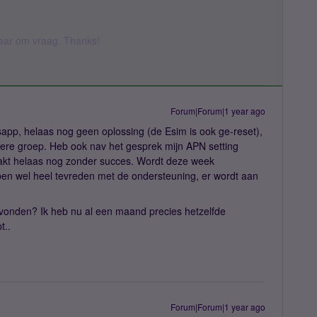
 daar om vraag. Thanks!
Forum|Forum|1 year ago
pp, helaas nog geen oplossing (de Esim is ook ge-reset),
ere groep. Heb ook nav het gesprek mijn APN setting
kt helaas nog zonder succes. Wordt deze week
ben wel heel tevreden met de ondersteuning, er wordt aan
evonden? Ik heb nu al een maand precies hetzelfde
t..
Forum|Forum|1 year ago