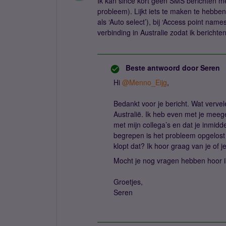
Ik kan since kort geen SMS berichten m
probleem). Lijkt iets te maken te hebben 
als ‘Auto select’), bij ‘Access point nam
verbinding in Australie zodat ik beric
Beste antwoord door
Seren
Hi ​
@Menno_Eijg
,
Bedankt voor je bericht. Wat verve
Australië. Ik heb even met je meeg
met mijn collega’s en dat je inmidd
begrepen is het probleem opgelost 
klopt dat? Ik hoor graag van je of 
Mocht je nog vragen hebben hoor i
Groetjes,
Seren