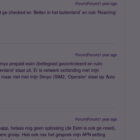
Forum|Forum|1 year ago
d ge-checked en ‘Bellen in het buitenland’ en ook ‘Roaming’
Forum|Forum|1 year ago
Simyo prepaid esim (beltegoed gecontroleerd en ruim
enland’ staat uit. Er is netwerk verbinding met mijn
 maar niet met mijn Simyo (SIM2, ‘Operator’ staat op ‘Auto
Forum|Forum|1 year ago
pp, helaas nog geen oplossing (de Esim is ook ge-reset),
ere groep. Heb ook nav het gesprek mijn APN setting