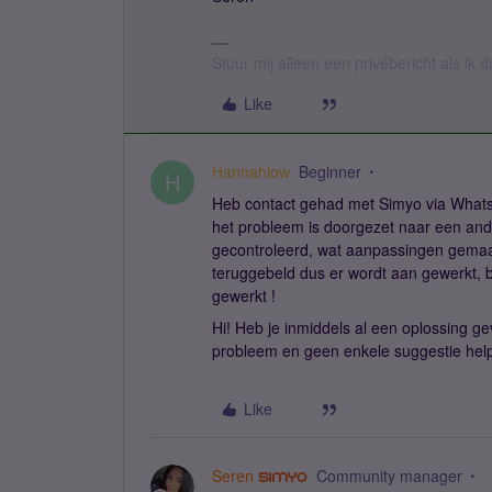
Stuur mij alleen een privébericht als ik
Like
Hannahlow
Beginner
H
Heb contact gehad met Simyo via Whatsa
het probleem is doorgezet naar een and
gecontroleerd, wat aanpassingen gemaa
teruggebeld dus er wordt aan gewerkt, 
gewerkt !
Hi! Heb je inmiddels al een oplossing g
probleem en geen enkele suggestie help
Like
Seren
Community manager