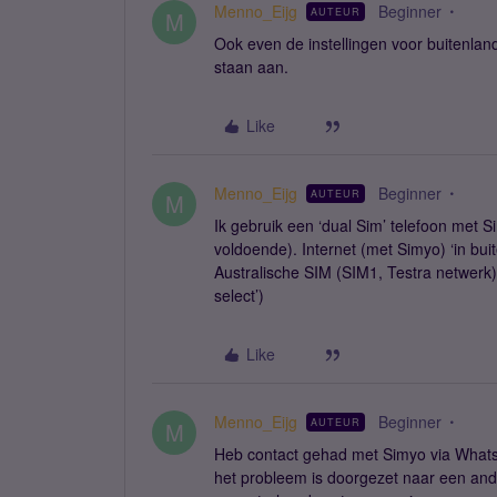
Menno_Eijg
Beginner
AUTEUR
M
Ook even de instellingen voor buitenlan
staan aan.
Like
Menno_Eijg
Beginner
AUTEUR
M
Ik gebruik een ‘dual Sim’ telefoon met 
voldoende). Internet (met Simyo) ‘in buit
Australische SIM (SIM1, Testra netwerk)
select’)
Like
Menno_Eijg
Beginner
AUTEUR
M
Heb contact gehad met Simyo via Whatsa
het probleem is doorgezet naar een and