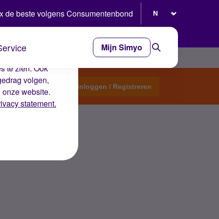
Selecteer taal
x de beste volgens Consumentenbond
Service
Mijn Simyo
e ervaring op de
s te zien. Ook
gedrag volgen,
Start een topic
Inloggen / Registreren
n onze website.
rivacy statement.