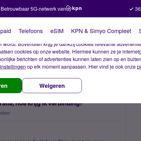
Betrouwbaar 5G-netwerk van
36
kies van Simyo
paid
Telefoons
eSIM
KPN & Simyo Compleet
okies op onze website. Met deze cookies zorgen wij ervoor dat j
 wordt. Bovendien krijg je dankzij cookies relevante advertentie
laatsen cookies op onze website. Hiermee kunnen ze je internet
oonlijke berichten of advertenties kunnen laten zien op en buite
instellingen
op elk moment aanpassen. Hier vind je ook onze
p
operator - Australia, hoe krijg ik verbinding?
ren
Weigeren
lia, hoe krijg ik verbinding?
keken