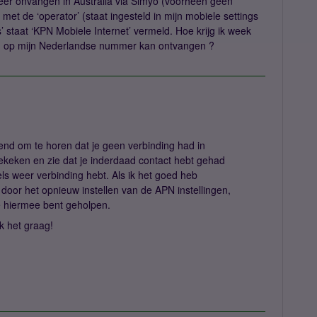
eer onvangen in Australia via Simyo (voorheen geen
met de ‘operator’ (staat ingesteld in mijn mobiele settings
es’ staat ‘KPN Mobiele Internet’ vermeld. Hoe krijg ik week
hten op mijn Nederlandse nummer kan ontvangen ?
lend om te horen dat je geen verbinding had in
ekeken en zie dat je inderdaad contact hebt gehad
els weer verbinding hebt. Als ik het goed heb
door het opnieuw instellen van de APN instellingen,
je hiermee bent geholpen.
k het graag!