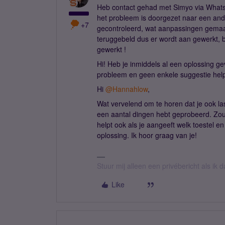
Heb contact gehad met Simyo via Whatsa
het probleem is doorgezet naar een and
+7
gecontroleerd, wat aanpassingen gemaa
teruggebeld dus er wordt aan gewerkt, 
gewerkt !
Hi! Heb je inmiddels al een oplossing g
probleem en geen enkele suggestie help
Hi ​
@Hannahlow
,
Wat vervelend om te horen dat je ook last
een aantal dingen hebt geprobeerd. Zou
helpt ook als je aangeeft welk toestel e
oplossing. Ik hoor graag van je!
Stuur mij alleen een privébericht als ik
Like