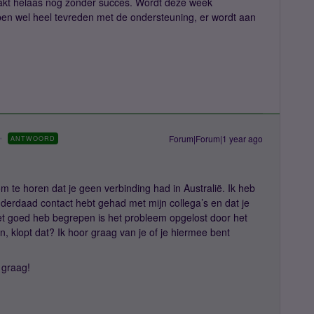
kt helaas nog zonder succes. Wordt deze week
ben wel heel tevreden met de ondersteuning, er wordt aan
Forum|Forum|1 year ago
ANTWOORD
m te horen dat je geen verbinding had in Australië. Ik heb
derdaad contact hebt gehad met mijn collega’s en dat je
het goed heb begrepen is het probleem opgelost door het
n, klopt dat? Ik hoor graag van je of je hiermee bent
 graag!