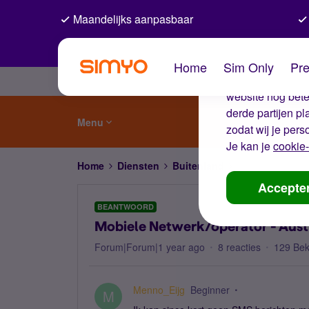
Maandelijks aanpasbaar
De coo
Home
Sim Only
Pre
Wij gebruiken co
website nog beter
derde partijen p
Menu
zodat wij je pers
Je kan je
cookie-
Home
Diensten
Buitenland
Mobiele Netwerk/
Accepte
BEANTWOORD
Mobiele Netwerk/operator - Austra
Forum|Forum|1 year ago
8 reacties
129 Be
Menno_Eijg
Beginner
M