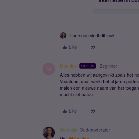
1 persoon vindt dit leuk
Like
M.midde
Beginner
AUTEUR
M
Alles hebben wij aangevinkt zoals het 
Vodafone, daar werkt het al jaren perf
malen een nieuwe naam van het toegan
mocht niet baten.
Like
Roeqajja
Oud-moderator
Hoi
@M.midde
,