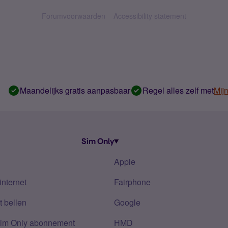
Forumvoorwaarden
Accessibility statement
Maandelijks gratis aanpasbaar
Regel alles zelf met
Mij
Sim Only
Apple
internet
Fairphone
 bellen
Google
Sim Only abonnement
HMD