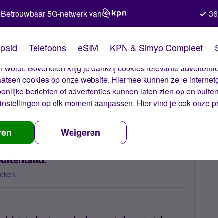
Betrouwbaar 5G-netwerk van
36
kies van Simyo
paid
Telefoons
eSIM
KPN & Simyo Compleet
okies op onze website. Met deze cookies zorgen wij ervoor dat j
 wordt. Bovendien krijg je dankzij cookies relevante advertentie
laatsen cookies op onze website. Hiermee kunnen ze je internet
oonlijke berichten of advertenties kunnen laten zien op en buite
instellingen
op elk moment aanpassen. Hier vind je ook onze
p
t het niet in het buitenland.
ren
Weigeren
buitenland.
keken