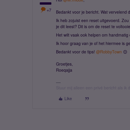
+7
Bedankt voor je bericht. Wat vervelend da
Ik heb zojuist een reset uitgevoerd. Zou
je dit leest? Dit is om de reset te voltooi
Het wilt vaak ook helpen om handmatig e
Ik hoor graag van je of het hiermee is ge
Bedankt voor de tips!
@RobbyTown
😊
Groetjes,
Roeqajja
Stuur mij alleen een privé bericht als i
Like