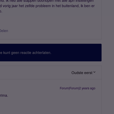
land. Ik heb alle stappen doorlopen met alle apn instellingen
d vorig jaar het zelfde probleem in het buitenland, ik ben er
o.
Delen
 Je kunt geen reactie achterlaten.
Oudste eerst
Forum|Forum|2 years ago
rima.