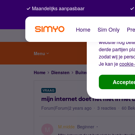
Maandelijks aanpasbaar
De coo
Home
Sim Only
Pre
Wij gebruiken co
website nog beter
derde partijen p
Menu
zodat wij je pers
Je kan je
cookie-
Home
Diensten
Buitenland
mijn internet doe
Accepte
VRAAG
mijn internet doet het niet in het 
Forum|Forum|2 years ago
3 reacties
60 Be
M.midde
Beginner
M