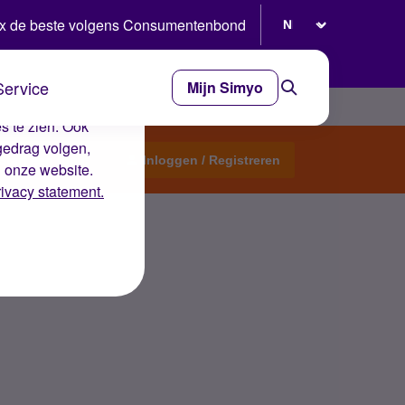
Selecteer taal
x de beste volgens Consumentenbond
Service
Mijn Simyo
e ervaring op de
s te zien. Ook
gedrag volgen,
Start een topic
Inloggen / Registreren
n onze website.
rivacy statement.