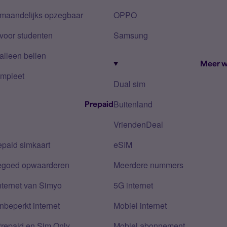
 maandelijks opzegbaar
OPPO
voor studenten
Samsung
alleen bellen
Meer w
mpleet
Dual sim
Buitenland
Prepaid
VriendenDeal
epaid simkaart
eSIM
tegoed opwaarderen
Meerdere nummers
nternet van Simyo
5G internet
nbeperkt internet
Mobiel internet
Prepaid en Sim Only
Mobiel abonnement