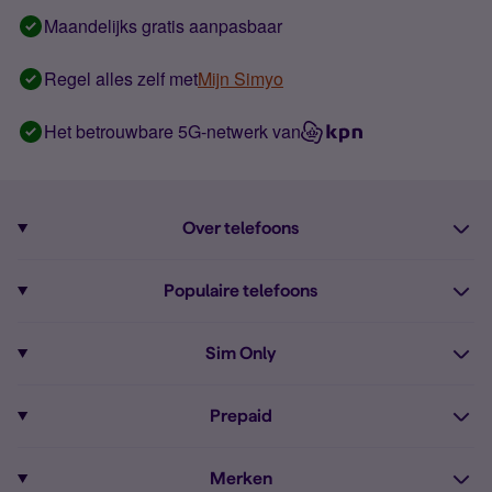
Maandelijks gratis aanpasbaar
Regel alles zelf met
Mijn Simyo
Het betrouwbare 5G-netwerk van
Over telefoons
Abonnement met telefoon
Populaire telefoons
Informatie over telefoons
Pixel 10
Sim Only
Alle telefoons
Pixel 9a
Sim Only
Prepaid
iPhone 16
Sim Only internet
Prepaid
iPhone 16e
Merken
Onbeperkt bellen