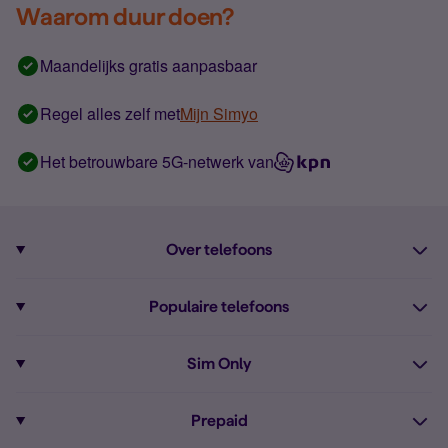
Waarom duur doen?
Maandelijks gratis aanpasbaar
Regel alles zelf met
Mijn Simyo
Het betrouwbare 5G-netwerk van
Over telefoons
Abonnement met telefoon
Populaire telefoons
Informatie over telefoons
Pixel 10
Sim Only
Alle telefoons
Pixel 9a
Sim Only
Prepaid
iPhone 16
Sim Only internet