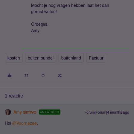
Mocht je nog vragen hebben laat het dan
gerust weten!
Groetjes,
Amy
kosten
buiten bundel
buitenland
Factuur
1 reactie
Amy
Forum|Forum|4 months ago
ANTWOORD
Hoi ​
@Voornezee
,