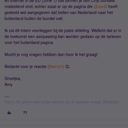
en internet in de EU (zone 1) valt binnen je Sim Only bundels'’
misleidend vind, echter staat er op de pagina die
@JanD
heeft
gedeeld wel aangegeven dat bellen van Nederland naar het
buitenland buiten de bundel valt.
Ik zal dit intern voorleggen bij de juiste afdeling. Wellicht dat er in
de toekomst een aanpassing kan worden gedaan op de tarieven
voor het buitenland pagina.
Mocht je nog vragen hebben dan hoor ik het graag!
Bedankt voor je reactie
@wimj12
😊.
Groetjes,
Amy
Stuur mij alleen een privé bericht als ik daarom vraag. Bedankt!