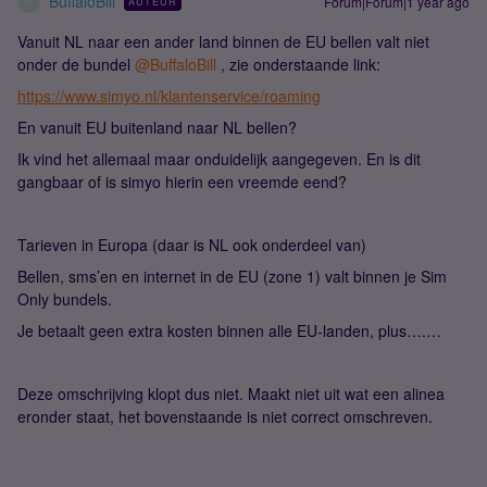
BuffaloBill
Forum|Forum|1 year ago
AUTEUR
B
Vanuit NL naar een ander land binnen de EU bellen valt niet
onder de bundel
@BuffaloBill
, zie onderstaande link:
https://www.simyo.nl/klantenservice/roaming
En vanuit EU buitenland naar NL bellen?
Ik vind het allemaal maar onduidelijk aangegeven. En is dit
gangbaar of is simyo hierin een vreemde eend?
Tarieven in Europa (daar is NL ook onderdeel van)
Bellen, sms’en en internet in de EU (zone 1) valt binnen je Sim
Only bundels.
Je betaalt geen extra kosten binnen alle EU-landen, plus….…
Deze omschrijving klopt dus niet. Maakt niet uit wat een alinea
eronder staat, het bovenstaande is niet correct omschreven.