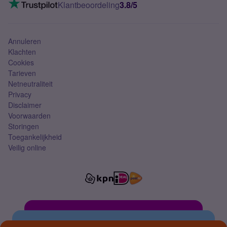
VoLTE 4G bellen
Klantbeoordeling
3.8/5
Mobiel abonnement
Simkaart
Annuleren
Klachten
Cookies
Tarieven
Netneutraliteit
Privacy
Disclaimer
Voorwaarden
Storingen
Toegankelijkheid
Veilig online