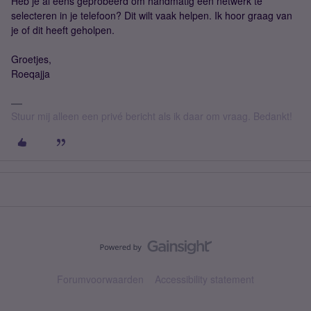
Heb je al eens geprobeerd om handmatig een netwerk te
selecteren in je telefoon? Dit wilt vaak helpen. Ik hoor graag van
je of dit heeft geholpen.
Groetjes,
Roeqajja
Stuur mij alleen een privé bericht als ik daar om vraag. Bedankt!
Forumvoorwaarden
Accessibility statement