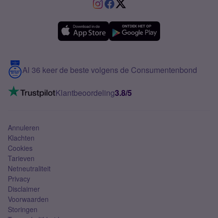
VriendenDeal
Verschil Prepaid en Sim Only
Samsung A36
Forum
OPPO
Simyo Compleet
eSIM
Samsung A56
Over Simyo
Samsung
Meerdere nummers
Samsung S25 FE
Blog
5G internet
Contact
Al 36 keer de beste volgens de Consumentenbond
Mobiel internet
VoLTE 4G bellen
Klantbeoordeling
3.8/5
Mobiel abonnement
Simkaart
Annuleren
Klachten
Cookies
Tarieven
Netneutraliteit
Privacy
Disclaimer
Voorwaarden
Storingen