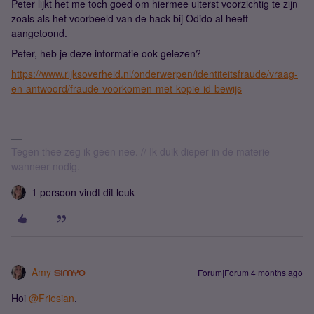
Peter lijkt het me toch goed om hiermee uiterst voorzichtig te zijn
zoals als het voorbeeld van de hack bij Odido al heeft
aangetoond.
Peter, heb je deze informatie ook gelezen?
https://www.rijksoverheid.nl/onderwerpen/identiteitsfraude/vraag-
en-antwoord/fraude-voorkomen-met-kopie-id-bewijs
Tegen thee zeg ik geen nee. // Ik duik dieper in de materie
wanneer nodig.
1 persoon vindt dit leuk
Amy
Forum|Forum|4 months ago
Hoi ​
@Friesian
,