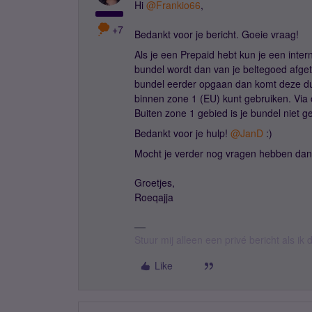
Hi ​
@Frankio66
,
+7
Bedankt voor je bericht. Goeie vraag!
Als je een Prepaid hebt kun je een inter
bundel wordt dan van je beltegoed afge
bundel eerder opgaan dan komt deze dus 
binnen zone 1 (EU) kunt gebruiken. Via
Buiten zone 1 gebied is je bundel niet ge
Bedankt voor je hulp! ​
@JanD
:)
Mocht je verder nog vragen hebben dan 
Groetjes,
Roeqajja
Stuur mij alleen een privé bericht als i
Like