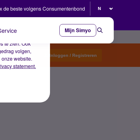
Selecteer taal
x de beste volgens Consumentenbond
Service
Mijn Simyo
e ervaring op de
s te zien. Ook
gedrag volgen,
Start een topic
Inloggen / Registreren
n onze website.
rivacy statement.