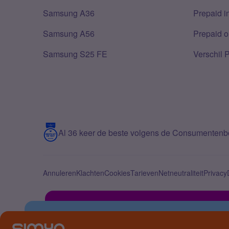
Samsung A36
Prepaid i
Samsung A56
Prepaid o
Samsung S25 FE
Verschil 
Al 36 keer de beste volgens de Consumenten
Annuleren
Klachten
Cookies
Tarieven
Netneutraliteit
Privacy