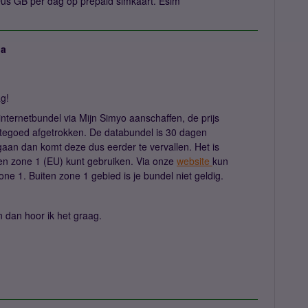
 Dus GB per dag op prepaid simkaart. Esim
ja
ag!
internetbundel via Mijn Simyo aanschaffen, de prijs
ltegoed afgetrokken. De databundel is 30 dagen
aan dan komt deze dus eerder te vervallen. Het is
nen zone 1 (EU) kunt gebruiken. Via onze
website
kun
one 1. Buiten zone 1 gebied is je bundel niet geldig.
 dan hoor ik het graag.