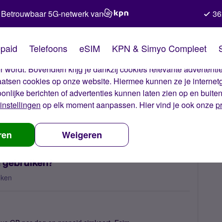
Betrouwbaar 5G-netwerk van
36
kies van Simyo
paid
Telefoons
eSIM
KPN & Simyo Compleet
okies op onze website. Met deze cookies zorgen wij ervoor dat j
 wordt. Bovendien krijg je dankzij cookies relevante advertentie
laatsen cookies op onze website. Hiermee kunnen ze je internet
oonlijke berichten of advertenties kunnen laten zien op en buite
instellingen
op elk moment aanpassen. Hier vind je ook onze
p
 in het buitenland gebruiken?
ren
Weigeren
d gebruiken?
eken