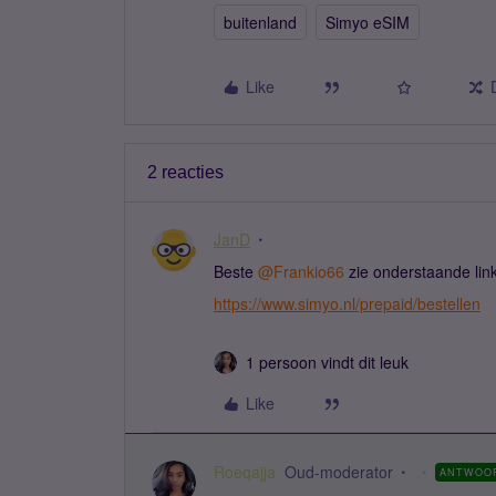
buitenland
Simyo eSIM
Like
2 reacties
JanD
Beste ​
@Frankio66
zie onderstaande link
https://www.simyo.nl/prepaid/bestellen
1 persoon vindt dit leuk
Like
Roeqajja
Oud-moderator
ANTWOO