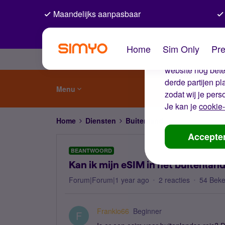
Maandelijks aanpasbaar
De coo
Home
Sim Only
Pre
Wij gebruiken co
website nog beter
derde partijen p
Menu
zodat wij je pers
Je kan je
cookie-
Home
Diensten
Buitenland
Kan ik mijn eSIM
Accepte
BEANTWOORD
Kan ik mijn eSIM in het buitenlan
Forum|Forum|1 year ago
2 reacties
54 Bek
Frankio66
Beginner
F