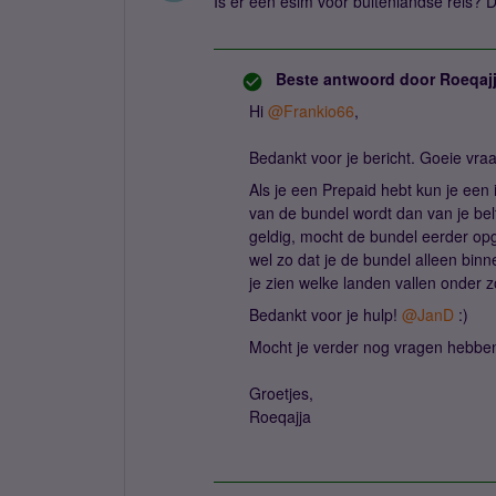
Is er een esim voor buitenlandse reis?
Beste antwoord door
Roeqaj
Hi ​
@Frankio66
,
Bedankt voor je bericht. Goeie vra
Als je een Prepaid hebt kun je een 
van de bundel wordt dan van je be
geldig, mocht de bundel eerder opg
wel zo dat je de bundel alleen bin
je zien welke landen vallen onder z
Bedankt voor je hulp! ​
@JanD
:)
Mocht je verder nog vragen hebben
Groetjes,
Roeqajja