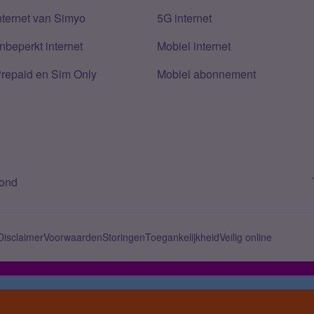
nternet van Simyo
5G internet
nbeperkt internet
Mobiel internet
Prepaid en Sim Only
Mobiel abonnement
bond
Disclaimer
Voorwaarden
Storingen
Toegankelijkheid
Veilig online