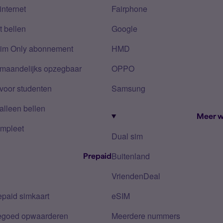
internet
Fairphone
 bellen
Google
Sim Only abonnement
HMD
 maandelijks opzegbaar
OPPO
voor studenten
Samsung
alleen bellen
Meer w
mpleet
Dual sim
Buitenland
Prepaid
VriendenDeal
epaid simkaart
eSIM
tegoed opwaarderen
Meerdere nummers