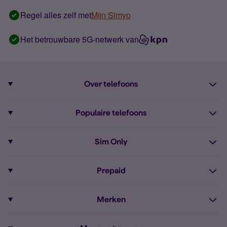
Regel alles zelf met
Mijn Simyo
Het betrouwbare 5G-netwerk van
Over telefoons
Abonnement met telefoon
Populaire telefoons
Informatie over telefoons
Pixel 10
Sim Only
Alle telefoons
Pixel 9a
Sim Only
Prepaid
iPhone 16
Sim Only internet
Prepaid
iPhone 16e
Merken
Onbeperkt bellen
Bestel Prepaid simkaart
iPhone 15
Apple
Zakelijk Sim Only abonnement