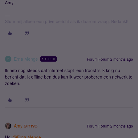
Amy
Stuur mij alleen een privé bericht als ik daarom vraag. Bedankt!
Erna Menge
Forum|Forum|2 months ago
AUTEUR
E
Ik heb nog steeds dat internet stopt een troost is ik krijg nu
bericht dat ik offline ben dus kan ik weer proberen een netwerk te
zoeken.
Amy
Forum|Forum|2 months ago
Hoi ​
@Erna Menge
,