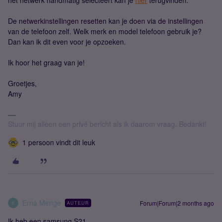
het netwerk handmatig selecteert kan je
hier
terugvinden.
De netwerkinstellingen resetten kan je doen via de instellingen
van de telefoon zelf. Welk merk en model telefoon gebruik je?
Dan kan ik dit even voor je opzoeken.
Ik hoor het graag van je!
Groetjes,
Amy
Stuur mij alleen een privé bericht als ik daarom vraag. Bedankt!
1 persoon vindt dit leuk
Erna Menge
Forum|Forum|2 months ago
AUTEUR
E
Ik heb een samsung S21