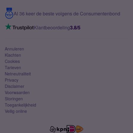
Blog
5G internet
Contact
Al 36 keer de beste volgens de Consumentenbond
Mobiel internet
VoLTE 4G bellen
Klantbeoordeling
3.8/5
Mobiel abonnement
Simkaart
Annuleren
Klachten
Cookies
Tarieven
Netneutraliteit
Privacy
Disclaimer
Voorwaarden
Storingen
Toegankelijkheid
Veilig online