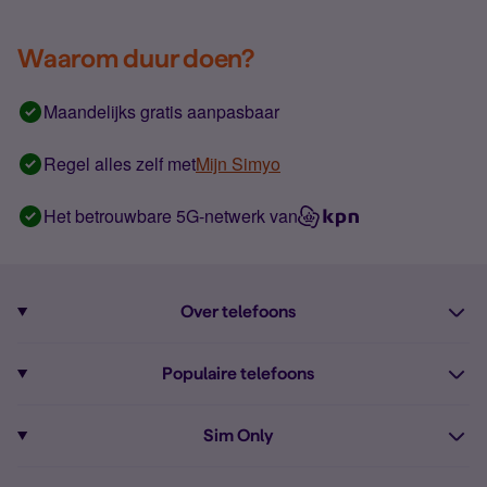
Waarom duur doen?
Maandelijks gratis aanpasbaar
Regel alles zelf met
Mijn Simyo
Het betrouwbare 5G-netwerk van
Over telefoons
Abonnement met telefoon
Populaire telefoons
Informatie over telefoons
Pixel 10
Sim Only
Alle telefoons
Pixel 9a
Sim Only