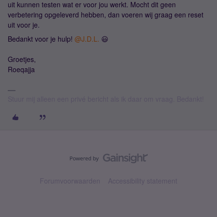
uit kunnen testen wat er voor jou werkt. Mocht dit geen
verbetering opgeleverd hebben, dan voeren wij graag een reset
uit voor je.
Bedankt voor je hulp!
@J.D.L.
😃
Groetjes,
Roeqajja
Stuur mij alleen een privé bericht als ik daar om vraag. Bedankt!
Forumvoorwaarden
Accessibility statement