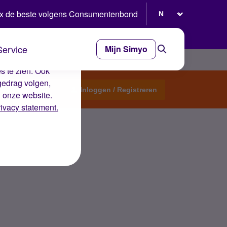
Selecteer taal
x de beste volgens Consumentenbond
Service
Mijn Simyo
e ervaring op de
s te zien. Ook
gedrag volgen,
Start een topic
Inloggen / Registreren
n onze website.
rivacy statement.