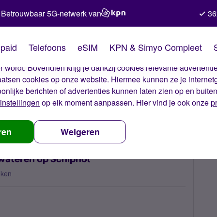
Betrouwbaar 5G-netwerk van
36
kies van Simyo
paid
Telefoons
eSIM
KPN & Simyo Compleet
okies op onze website. Met deze cookies zorgen wij ervoor dat j
 wordt. Bovendien krijg je dankzij cookies relevante advertentie
laatsen cookies op onze website. Hiermee kunnen ze je internet
oonlijke berichten of advertenties kunnen laten zien op en buite
instellingen
op elk moment aanpassen. Hier vind je ook onze
p
 - Internatioanle wateren op Schiphol
ren
Weigeren
 wateren op Schiphol
eken