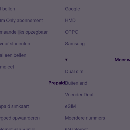
 bellen
Google
Sim Only abonnement
HMD
 maandelijks opzegbaar
OPPO
voor studenten
Samsung
alleen bellen
Meer w
mpleet
Dual sim
Buitenland
Prepaid
VriendenDeal
epaid simkaart
eSIM
tegoed opwaarderen
Meerdere nummers
nternet van Simyo
5G internet