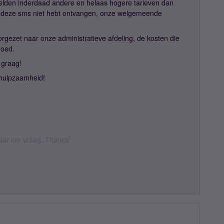
gelden inderdaad andere en helaas hogere tarieven dan
 je deze sms niet hebt ontvangen, onze welgemeende
rgezet naar onze administratieve afdeling, de kosten die
rgoed.
 graag!
ehulpzaamheid!
 daar om vraag. Thanks!