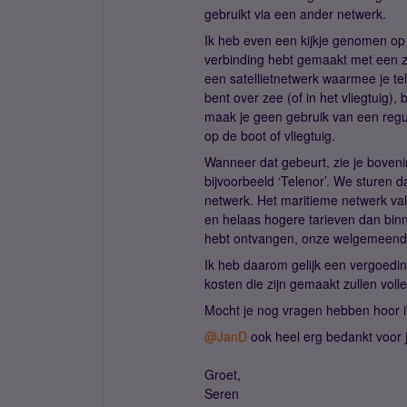
gebruikt via een ander netwerk.
Ik heb even een kijkje genomen op j
verbinding hebt gemaakt met een zo
een satellietnetwerk waarmee je t
bent over zee (of in het vliegtuig), 
maak je geen gebruik van een reg
op de boot of vliegtuig.
Wanneer dat gebeurt, zie je boveni
bijvoorbeeld ‘Telenor’. We sturen 
netwerk. Het maritieme netwerk va
en helaas hogere tarieven dan binn
hebt ontvangen, onze welgemeend
Ik heb daarom gelijk een vergoedin
kosten die zijn gemaakt zullen vol
Mocht je nog vragen hebben hoor i
@JanD
ook heel erg bedankt voor
Groet,
Seren