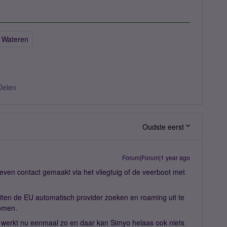
e Wateren
Delen
Oudste eerst
Forum|Forum|1 year ago
 even contact gemaakt via het vliegtuig of de veerboot met
buiten de EU automatisch provider zoeken en roaming uit te
komen.
t werkt nu eenmaal zo en daar kan Simyo helaas ook niets