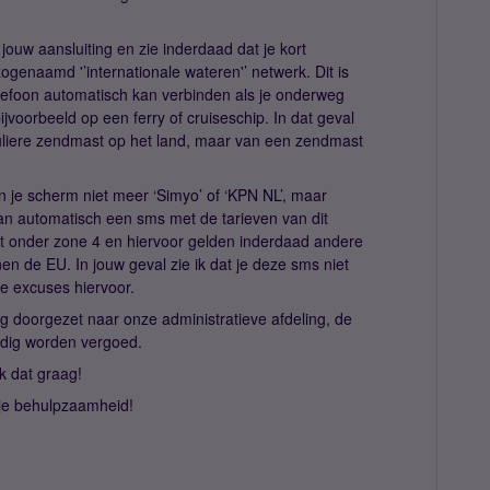
ouw aansluiting en zie inderdaad dat je kort
genaamd '’internationale wateren'’ netwerk. Dit is
elefoon automatisch kan verbinden als je onderweg
bijvoorbeeld op een ferry of cruiseschip. In dat geval
uliere zendmast op het land, maar van een zendmast
n je scherm niet meer ‘Simyo’ of ‘KPN NL’, maar
dan automatisch een sms met de tarieven van dit
lt onder zone 4 en hiervoor gelden inderdaad andere
en de EU. In jouw geval zie ik dat je deze sms niet
e excuses hiervoor.
g doorgezet naar onze administratieve afdeling, de
ledig worden vergoed.
k dat graag!
 je behulpzaamheid!