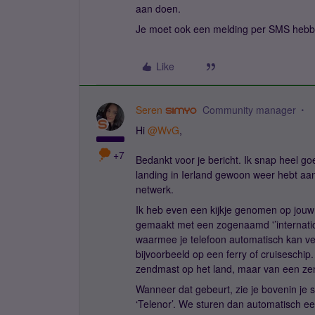
aan doen.
Je moet ook een melding per SMS hebbe
Like
Seren
Community manager
Hi ​
@WvG
,
+7
Bedankt voor je bericht. Ik snap heel goe
landing in Ierland gewoon weer hebt aan
netwerk.
Ik heb even een kijkje genomen op jouw a
gemaakt met een zogenaamd '’internation
waarmee je telefoon automatisch kan verb
bijvoorbeeld op een ferry of cruiseschip
zendmast op het land, maar van een zen
Wanneer dat gebeurt, zie je bovenin je 
‘Telenor’. We sturen dan automatisch ee