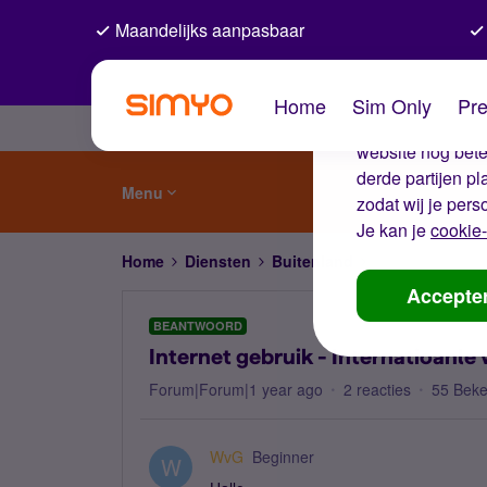
Maandelijks aanpasbaar
De coo
Home
Sim Only
Pre
Wij gebruiken co
website nog beter
derde partijen p
Menu
zodat wij je pers
Je kan je
cookie-
Home
Diensten
Buitenland
Internet gebruik
Accepte
BEANTWOORD
Internet gebruik - Internatioanle
Forum|Forum|1 year ago
2 reacties
55 Bek
WvG
Beginner
W