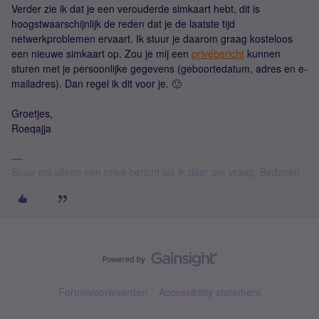
Verder zie ik dat je een verouderde simkaart hebt, dit is
hoogstwaarschijnlijk de reden dat je de laatste tijd
netwerkproblemen ervaart. Ik stuur je daarom graag kosteloos
een nieuwe simkaart op. Zou je mij een
privébericht
kunnen
sturen met je persoonlijke gegevens (geboortedatum, adres en e-
mailadres). Dan regel ik dit voor je. 🙂
Groetjes,
Roeqajja
Stuur mij alleen een privé bericht als ik daar om vraag. Bedankt!
Forumvoorwaarden
Accessibility statement