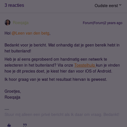
Oudste eerst
3 reacties
Roeqajja
Forum|Forum|2 years ago
Hoi
@Leen van den betg
,
Bedankt voor je bericht. Wat onhandig dat je geen bereik hebt in
het buitenland!
Heb je al eens geprobeerd om handmatig een netwerk te
selecteren in het buitenland? Via onze
Toestelhulp
kun je vinden
hoe je dit precies doet, je kiest hier dan voor iOS of Android.
Ik hoor graag van je wat het resultaat hiervan is geweest.
Groetjes,
Roeqajja
Stuur mij alleen een privé bericht als ik daar om vraag. Bedankt!