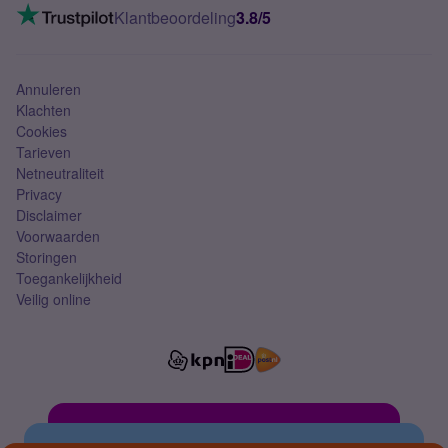
VoLTE 4G bellen
Klantbeoordeling
3.8/5
Mobiel abonnement
Simkaart
Annuleren
Klachten
Cookies
Tarieven
Netneutraliteit
Privacy
Disclaimer
Voorwaarden
Storingen
Toegankelijkheid
Veilig online