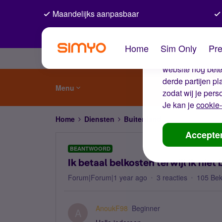
Maandelijks aanpasbaar
De coo
Home
Sim Only
Pre
Wij gebruiken co
website nog beter
derde partijen p
Menu
zodat wij je pers
Je kan je
cookie-
Home
Diensten
Buitenland
Ik betaal belkost
Accepte
BEANTWOORD
Ik betaal belkosten terwijl ik niet
Forum|Forum|1 year ago
3 reacties
105 Be
AnoukF98
Beginner
A