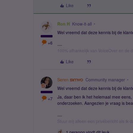
Like
Ron H
Know-it-all
Wel vreemd dat deze kennis bij de klante
+6
100% afhankelijk van VoiceOver en de d
Like
Seren
Community manager
Wel vreemd dat deze kennis bij de klante
Ja, daar ben ik het helemaal mee eens,
+7
onderzoeken. Aangezien je vraag is be
Stuur mij alleen een privébericht als ik
1 persoon vindt dit leuk