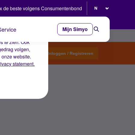
Selecteer taal
x de beste volgens Consumentenbond
Service
Mijn Simyo
e ervaring op de
s te zien. Ook
gedrag volgen,
Start een topic
Inloggen / Registreren
n onze website.
rivacy statement.