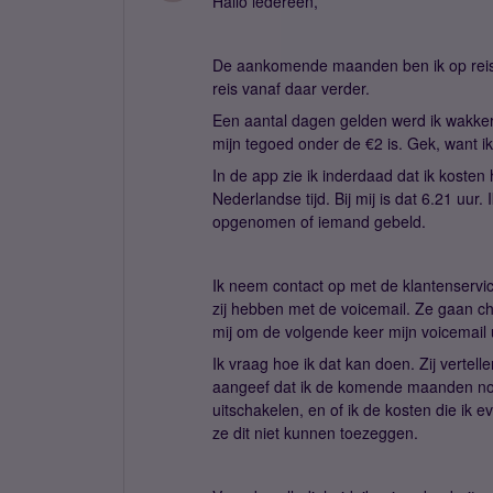
Hallo iedereen,
De aankomende maanden ben ik op reis 
reis vanaf daar verder.
Een aantal dagen gelden werd ik wakk
mijn tegoed onder de €2 is. Gek, want ik
In de app zie ik inderdaad dat ik koste
Nederlandse tijd. Bij mij is dat 6.21 uur
opgenomen of iemand gebeld.
Ik neem contact op met de klantenservic
zij hebben met de voicemail. Ze gaan ch
mij om de volgende keer mijn voicemail 
Ik vraag hoe ik dat kan doen. Zij vertell
aangeef dat ik de komende maanden nog 
uitschakelen, en of ik de kosten die ik 
ze dit niet kunnen toezeggen.