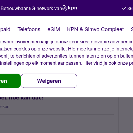
Betrouwbaar 5G-netwerk van
36
kies van Simyo
paid
Telefoons
eSIM
KPN & Simyo Compleet
okies op onze website. Met deze cookies zorgen wij ervoor dat j
 wordt. Bovendien krijg je dankzij cookies relevante advertentie
laatsen cookies op onze website. Hiermee kunnen ze je internet
oonlijke berichten of advertenties kunnen laten zien op en buite
instellingen
op elk moment aanpassen. Hier vind je ook onze
p
en terwijl ik niet bel, hoe kan dat?
ren
Weigeren
 bel, hoe kan dat?
keken