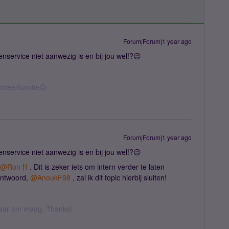
Forum|Forum|1 year ago
nservice niet aanwezig is en bij jou wel!?😉
icteerfunctie😉
Forum|Forum|1 year ago
nservice niet aanwezig is en bij jou wel!?😉
@Ron H
. Dit is zeker iets om intern verder te laten
antwoord,
@AnoukF98
, zal ik dit topic hierbij sluiten!
 daar om vraag. Thanks!