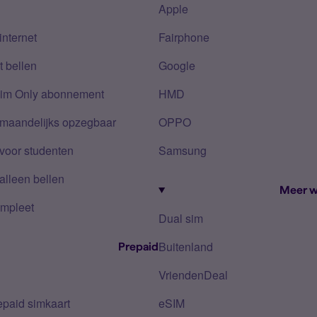
Apple
internet
Fairphone
 bellen
Google
Sim Only abonnement
HMD
 maandelijks opzegbaar
OPPO
voor studenten
Samsung
alleen bellen
Meer w
mpleet
Dual sim
Buitenland
Prepaid
VriendenDeal
epaid simkaart
eSIM