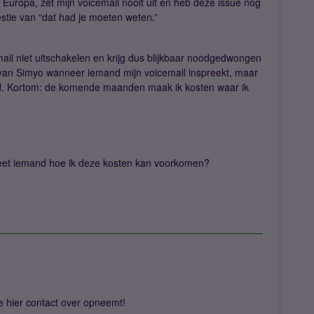
n Europa, zet mijn voicemail nooit uit en heb deze issue nog
stie van “dat had je moeten weten.”
email niet uitschakelen en krijg dus blijkbaar noodgedwongen
van Simyo wanneer iemand mijn voicemail inspreekt, maar
ed. Kortom: de komende maanden maak ik kosten waar ik
et iemand hoe ik deze kosten kan voorkomen?
je hier contact over opneemt!