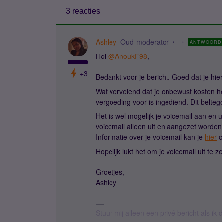
3 reacties
Ashley
Oud-moderator
ANTWOORD
Hoi
@AnoukF98
,
+3
Bedankt voor je bericht. Goed dat je hi
Wat vervelend dat je onbewust kosten he
vergoeding voor is ingediend. Dit belteg
Het is wel mogelijk je voicemail aan en u
voicemail alleen uit en aangezet worden
Informatie over je voicemail kan je
hier
o
Hopelijk lukt het om je voicemail uit te
Groetjes,
Ashley
Stuur mij alleen een privé bericht als i