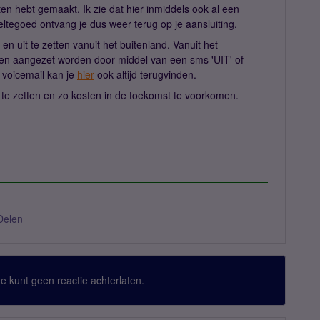
en hebt gemaakt. Ik zie dat hier inmiddels ook al een
eltegoed ontvang je dus weer terug op je aansluiting.
 en uit te zetten vanuit het buitenland. Vanuit het
t en aangezet worden door middel van een sms 'UIT' of
 voicemail kan je
hier
ook altijd terugvinden.
it te zetten en zo kosten in de toekomst te voorkomen.
Delen
 Je kunt geen reactie achterlaten.