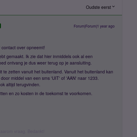
Oudste eerst
Forum|Forum|1 year ago
er contact over opneemt!
bt gemaakt. Ik zie dat hier inmiddels ook al een
oed ontvang je dus weer terug op je aansluiting.
it te zetten vanuit het buitenland. Vanuit het buitenland kan
 door middel van een sms 'UIT' of 'AAN' naar 1233.
ok altijd terugvinden.
 zetten en zo kosten in de toekomst te voorkomen.
k daarom vraag. Bedankt!