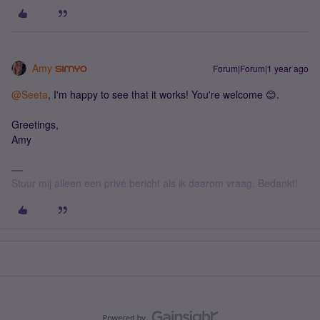
Amy
Forum|Forum|1 year ago
@Seeta
, I'm happy to see that it works! You're welcome 😊.
Greetings,
Amy
Stuur mij alleen een privé bericht als ik daarom vraag. Bedankt!