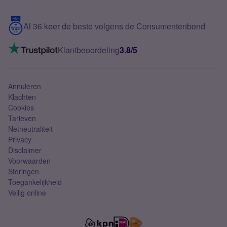
Samsung S25 FE
Blog
5G internet
Contact
Al 36 keer de beste volgens de Consumentenbond
Mobiel internet
VoLTE 4G bellen
Klantbeoordeling
3.8/5
Mobiel abonnement
Simkaart
Annuleren
Klachten
Cookies
Tarieven
Netneutraliteit
Privacy
Disclaimer
Voorwaarden
Storingen
Toegankelijkheid
Veilig online