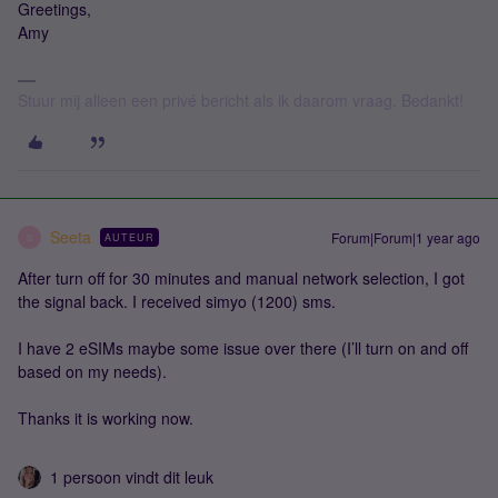
Greetings,
Amy
Stuur mij alleen een privé bericht als ik daarom vraag. Bedankt!
Seeta
Forum|Forum|1 year ago
AUTEUR
S
After turn off for 30 minutes and manual network selection, I got
the signal back. I received simyo (1200) sms.
I have 2 eSIMs maybe some issue over there (I’ll turn on and off
based on my needs).
Thanks it is working now.
1 persoon vindt dit leuk