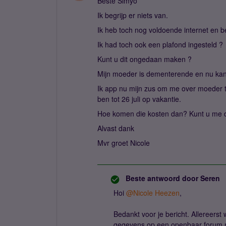
Beste Simyo
Ik begrijp er niets van.
Ik heb toch nog voldoende internet en 
Ik had toch ook een plafond ingesteld ?
Kunt u dit ongedaan maken ?
Mijn moeder is dementerende en nu kan i
Ik app nu mijn zus om me over moeder te 
ben tot 26 juli op vakantie.
Hoe komen die kosten dan? Kunt u me dat
Alvast dank
Mvr groet Nicole
Beste antwoord door
Seren
Hoi
@Nicole Heezen
,
Bedankt voor je bericht. Allereerst 
gegevens op een openbaar forum nie