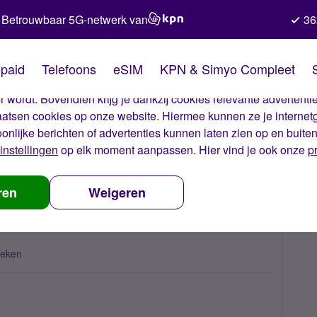
Betrouwbaar 5G-netwerk van
36
kies van Simyo
paid
Telefoons
eSIM
KPN & Simyo Compleet
okies op onze website. Met deze cookies zorgen wij ervoor dat j
 wordt. Bovendien krijg je dankzij cookies relevante advertentie
laatsen cookies op onze website. Hiermee kunnen ze je internet
oonlijke berichten of advertenties kunnen laten zien op en buite
instellingen
op elk moment aanpassen. Hier vind je ook onze
p
ren
Weigeren
keken