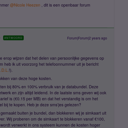
nummer
@Nicole Heezen
, dit is een openbaar forum
Forum|Forum|2 years ago
ANTWOORD
k je erop wijzen dat het delen van persoonlijke gegevens op
m heb ik uit voorzorg het telefoonnummer uit je bericht
.D.L.
!).
hrokken van deze hoge kosten.
hten bij 80% en 100% verbruik van je databundel. Deze
werk en zijn altijd leidend. In de laatste sms geven wij ook
arief is (€0.15 per MB) en dat het verstandig is om het
del bij te kopen. Heb je deze sms'jes gelezen?
 gemaakt buiten je bundel, dan blokkeren wij je simkaart uit
over. Wij proberen om de simkaart te blokkeren vanaf €100,
 wordt verwerkt in ons systeem kunnen de kosten hoger