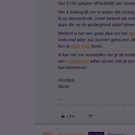
dan €100 oplopen afhankelijk van hoeveel
Het is belangrijk om te weten dat zolang 
is op dataverbruik, zowel bewust als on
apps die op de achtergrond actief blijve
Wellicht is het een goed idee om het
dat
toekomst weer zou kunnen gebeuren. Moc
kun je
deze topic
lezen.
Ik kan het me voorstellen dat je de kost
een
privébericht
willen sturen met je per
kan betekenen.
Groetjes,
Seren
Stuur mij alleen een privébericht als ik
Like
Nicole Heezen
Beginner
AUTEUR