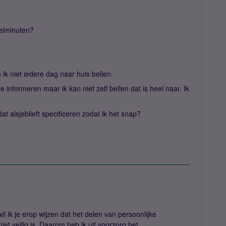
belminuten?
k niet iedere dag naar huis bellen.
informeren maar ik kan niet zelf bellen dat is heel naar. Ik
 alsjeblieft specificeren zodat ik het snap?
wil ik je erop wijzen dat het delen van persoonlijke
t veilig is. Daarom heb ik uit voorzorg het