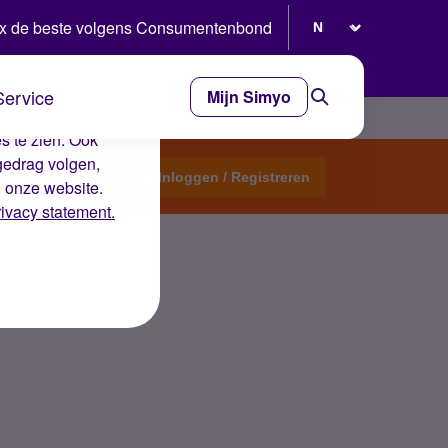
Selecteer taal
x de beste volgens Consumentenbond
Service
Mijn Simyo
e ervaring op de
s te zien. Ook
gedrag volgen,
Start een topic
Inloggen / Registreren
n onze website.
rivacy statement.