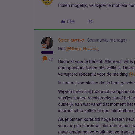
Indien mogelijk, verwijder je mobiele 
Like
Seren
Community manager
Hoi
@Nicole Heezen
,
+7
Bedankt voor je bericht. Allereerst wil i
een openbaar forum niet veilig is. Daaro
verwijderd (bedankt voor de melding
@J
Ik kan mij voorstellen dat je bent gesc
Wij versturen altijd waarschuwingsberic
sms’jes komen rechtstreeks vanaf het net
duidelijk aan wat vanaf dat moment het t
internet uit te zetten of een internetbun
Als je binnen korte tijd hoge kosten hebt
voorzorg en sturen wij hier een e-mail 
maar omdat het verbruik met vertraging