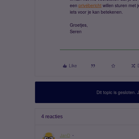
een
privébericht
willen sturen met j
iets voor je kan betekenen.
Groetjes,
Seren
Like
Dit topic is gesloten.
4 reacties
JanD