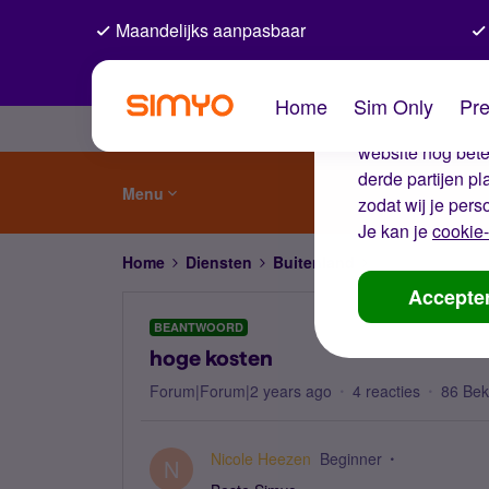
Maandelijks aanpasbaar
De coo
Home
Sim Only
Pre
Wij gebruiken co
website nog beter
derde partijen p
Menu
zodat wij je pers
Je kan je
cookie-
Home
Diensten
Buitenland
hoge kosten
Accepte
BEANTWOORD
hoge kosten
Forum|Forum|2 years ago
4 reacties
86 Be
Nicole Heezen
Beginner
N