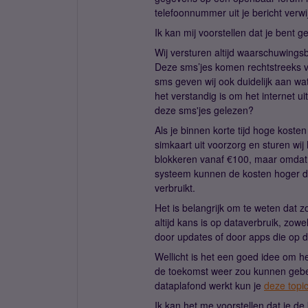
telefoonnummer uit je bericht verw
Ik kan mij voorstellen dat je bent
Wij versturen altijd waarschuwings
Deze sms’jes komen rechtstreeks van
sms geven wij ook duidelijk aan wa
het verstandig is om het internet ui
deze sms'jes gelezen?
Als je binnen korte tijd hoge koste
simkaart uit voorzorg en sturen wij
blokkeren vanaf €100, maar omdat h
systeem kunnen de kosten hoger da
verbruikt.
Het is belangrijk om te weten dat zo
altijd kans is op dataverbruik, zow
door updates of door apps die op d
Wellicht is het een goed idee om h
de toekomst weer zou kunnen gebeu
dataplafond werkt kun je
deze topi
Ik kan het me voorstellen dat je de