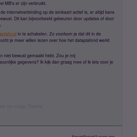
 MB's er zijn verbruikt.
de internetverbinding op de simkaart actief is, er altijd kans
bewust. Dit kan bijvoorbeeld gebeuren door updates of door
n.
aplafond
in te schakelen. Zo voorkom je dat dit in de
ht je meer willen lezen over hoe het dataplafond werkt
en niet bewust gemaakt hebt. Zou je mij
soonlijke gegevens? Ik kijk dan graag mee of ik iets voor je
 daar om vraag. Thanks!
Forum|Forum|2 years ago