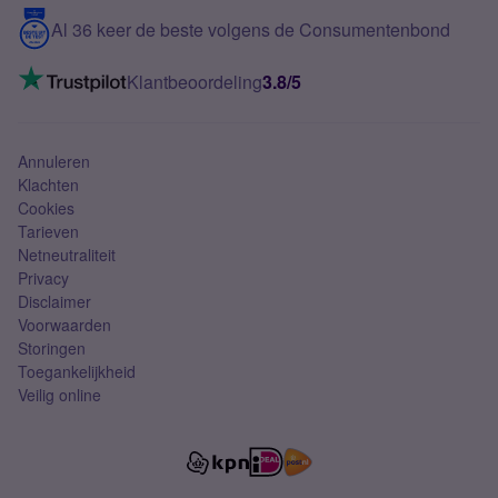
5G internet
Contact
Al 36 keer de beste volgens de Consumentenbond
Mobiel internet
VoLTE 4G bellen
Klantbeoordeling
3.8/5
Mobiel abonnement
Simkaart
Annuleren
Klachten
Cookies
Tarieven
Netneutraliteit
Privacy
Disclaimer
Voorwaarden
Storingen
Toegankelijkheid
Veilig online