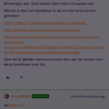
Montenegro aan. Deze landen zitten niet in Europese unie.
Wat kan ik doen om bereikbaar te zijn en internet te kunnen
gebruiken
https://reissim.nl/roaming-esim-simkaart-voor-albanie/
https://travelsim.com/country/bosnia-herzegovina/
https://montenegrodigitalnomad.com/montenegro-blog/how-to-
buy-simcard-
montenegro/#Telekom%20Prepaid%20Esim%20Tourist%20Intern
et%20For%20Montenegro%20Now%20Available!
Geef wel je tijdelijke telefoonnummers door aan de mensen voor
wie je bereikbaar moet zijn.
Amy
Forum|Forum|2 years ago
ANTWOORD
Hoi
@Smurf
,