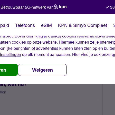
Betrouwbaar 5G-netwerk van
36
kies van Simyo
paid
Telefoons
eSIM
KPN & Simyo Compleet
okies op onze website. Met deze cookies zorgen wij ervoor dat j
 wordt. Bovendien krijg je dankzij cookies relevante advertentie
laatsen cookies op onze website. Hiermee kunnen ze je internet
oonlijke berichten of advertenties kunnen laten zien op en buite
instellingen
op elk moment aanpassen. Hier vind je ook onze
p
t en kan niet bellen, wat nu?
ren
Weigeren
len, wat nu?
eken