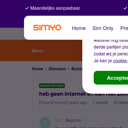
Maandelijks aanpasbaar
De coo
Home
Sim Only
Pre
Wij gebruiken co
website nog beter
derde partijen p
Menu
zodat wij je pers
Je kan je
cookie-
Home
Diensten
Buitenland
heb geen interne
Accepte
BEANTWOORD
heb geen internet en kan niet bel
Forum|Forum|2 years ago
1 reactie
25 Bek
tallis
Beginner
T