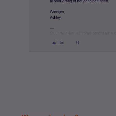
Ik hoor graag of het geholpen heeft.
Groetjes,
Ashley
Stuur mij alleen een privé bericht als i
Like