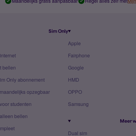
Maandelijks gratis aanpasbaar
Regel alles zelf met
Mij
Sim Only
Apple
internet
Fairphone
 bellen
Google
Sim Only abonnement
HMD
 maandelijks opzegbaar
OPPO
voor studenten
Samsung
alleen bellen
Meer w
mpleet
Dual sim