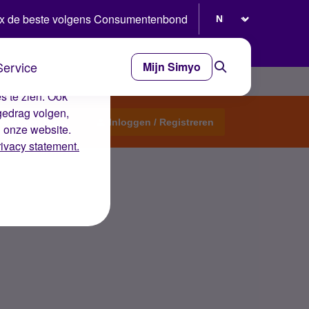
Selecteer taal
x de beste volgens Consumentenbond
Service
Mijn Simyo
e ervaring op de
s te zien. Ook
gedrag volgen,
Start een topic
Inloggen / Registreren
n onze website.
rivacy statement.