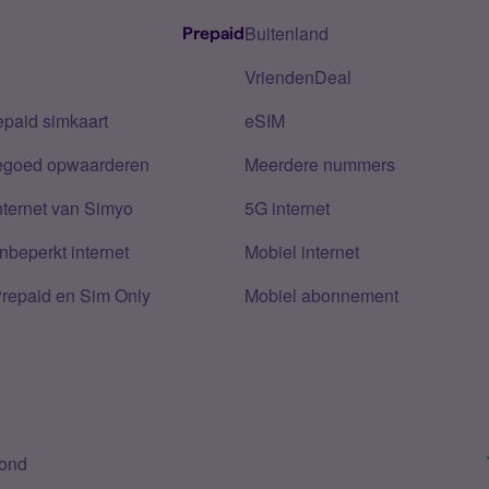
Buitenland
Prepaid
VriendenDeal
epaid simkaart
eSIM
tegoed opwaarderen
Meerdere nummers
nternet van Simyo
5G internet
nbeperkt internet
Mobiel internet
Prepaid en Sim Only
Mobiel abonnement
bond