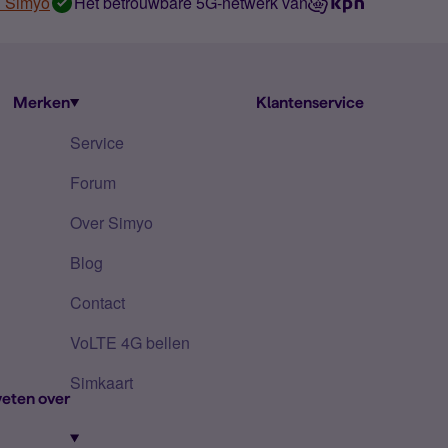
n Simyo
Het betrouwbare 5G-netwerk van
Merken
Klantenservice
Service
Forum
Over Simyo
Blog
Contact
VoLTE 4G bellen
Simkaart
eten over