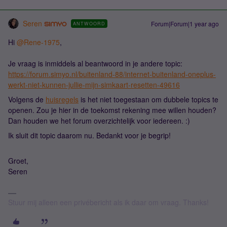
Seren
Forum|Forum|1 year ago
ANTWOORD
Hi ​
@Rene-1975
,
Je vraag is inmiddels al beantwoord in je andere topic:
https://forum.simyo.nl/buitenland-88/internet-buitenland-oneplus-
werkt-niet-kunnen-jullie-mijn-simkaart-resetten-49616
Volgens de
huisregels
is het niet toegestaan om dubbele topics te
openen. Zou je hier in de toekomst rekening mee willen houden?
Dan houden we het forum overzichtelijk voor iedereen. :)
Ik sluit dit topic daarom nu. Bedankt voor je begrip!
Groet,
Seren
Stuur mij alleen een privébericht als ik daar om vraag. Thanks!